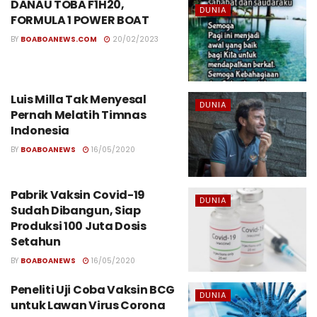
DANAU TOBA F1H20,
DUNIA
FORMULA 1 POWER BOAT
BY
BOABOANEWS.COM
20/02/2023
Luis Milla Tak Menyesal
DUNIA
Pernah Melatih Timnas
Indonesia
BY
BOABOANEWS
16/05/2020
Pabrik Vaksin Covid-19
DUNIA
Sudah Dibangun, Siap
Produksi 100 Juta Dosis
Setahun
BY
BOABOANEWS
16/05/2020
Peneliti Uji Coba Vaksin BCG
DUNIA
untuk Lawan Virus Corona