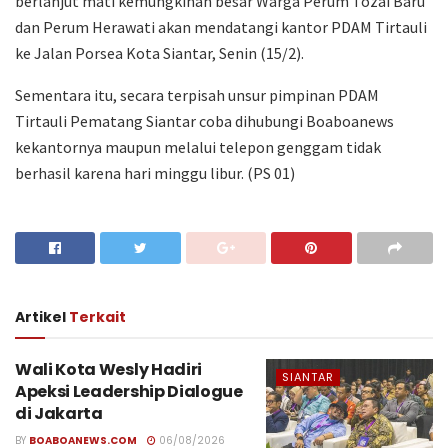
berlanjut mati kemungkinan besar Warga Perum Tozai Baru
dan Perum Herawati akan mendatangi kantor PDAM Tirtauli
ke Jalan Porsea Kota Siantar, Senin (15/2).
Sementara itu, secara terpisah unsur pimpinan PDAM
Tirtauli Pematang Siantar coba dihubungi Boaboanews
kekantornya maupun melalui telepon genggam tidak
berhasil karena hari minggu libur. (PS 01)
Artikel
Terkait
Wali Kota Wesly Hadiri
SIANTAR
Apeksi Leadership Dialogue
di Jakarta
BY
BOABOANEWS.COM
06/08/2026