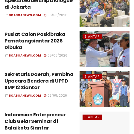
Apeksi Leadership Dialogue
di Jakarta
BY
BOABOANEWS.COM
06/08/2026
Puslat Calon Paskibraka
SIANTAR
Pematangsiantar 2026
Dibuka
BY
BOABOANEWS.COM
05/08/2026
Sekretaris Daerah, Pembina
SIANTAR
Upacara Bendera di UPTD
SMP 12 Siantar
BY
BOABOANEWS.COM
03/08/2026
Indonesian Enterpreneur
SIANTAR
Club Gelar Seminar di
Balaikota Siantar