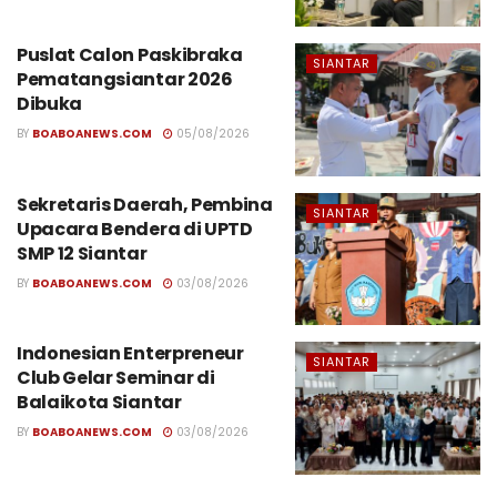
Puslat Calon Paskibraka
SIANTAR
Pematangsiantar 2026
Dibuka
BY
BOABOANEWS.COM
05/08/2026
Sekretaris Daerah, Pembina
SIANTAR
Upacara Bendera di UPTD
SMP 12 Siantar
BY
BOABOANEWS.COM
03/08/2026
Indonesian Enterpreneur
SIANTAR
Club Gelar Seminar di
Balaikota Siantar
BY
BOABOANEWS.COM
03/08/2026