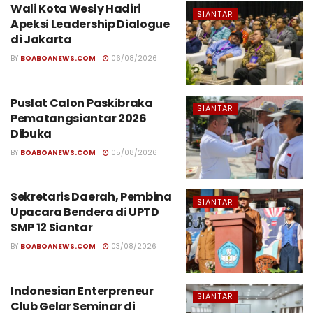
Wali Kota Wesly Hadiri
SIANTAR
Apeksi Leadership Dialogue
di Jakarta
BY
BOABOANEWS.COM
06/08/2026
Puslat Calon Paskibraka
SIANTAR
Pematangsiantar 2026
Dibuka
BY
BOABOANEWS.COM
05/08/2026
Sekretaris Daerah, Pembina
SIANTAR
Upacara Bendera di UPTD
SMP 12 Siantar
BY
BOABOANEWS.COM
03/08/2026
Indonesian Enterpreneur
SIANTAR
Club Gelar Seminar di