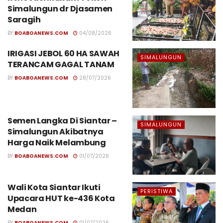
Simalungun dr Djasamen
Saragih
BY
BOABOANEWS.COM
04/08/2026
IRIGASI JEBOL 60 HA SAWAH
SIMALUNGUN
TERANCAM GAGAL TANAM
BY
BOABOANEWS.COM
28/07/2026
Semen Langka Di Siantar –
SIMALUNGUN
Simalungun Akibatnya
Harga Naik Melambung
BY
BOABOANEWS.COM
01/07/2026
Wali Kota Siantar Ikuti
PERISTIWA
Upacara HUT ke-436 Kota
Medan
BY
BOABOANEWS.COM
01/07/2026