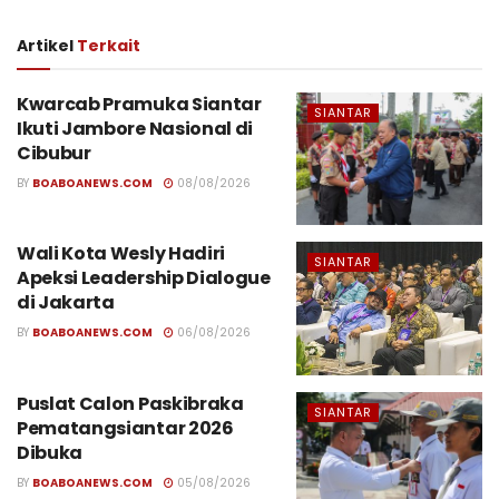
Artikel
Terkait
Kwarcab Pramuka Siantar
SIANTAR
Ikuti Jambore Nasional di
Cibubur
BY
BOABOANEWS.COM
08/08/2026
Wali Kota Wesly Hadiri
SIANTAR
Apeksi Leadership Dialogue
di Jakarta
BY
BOABOANEWS.COM
06/08/2026
Puslat Calon Paskibraka
SIANTAR
Pematangsiantar 2026
Dibuka
BY
BOABOANEWS.COM
05/08/2026