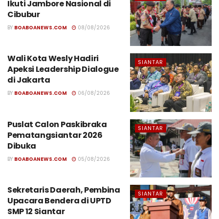
Ikuti Jambore Nasional di
Cibubur
BY
BOABOANEWS.COM
08/08/2026
Wali Kota Wesly Hadiri
SIANTAR
Apeksi Leadership Dialogue
di Jakarta
BY
BOABOANEWS.COM
06/08/2026
Puslat Calon Paskibraka
SIANTAR
Pematangsiantar 2026
Dibuka
BY
BOABOANEWS.COM
05/08/2026
Sekretaris Daerah, Pembina
SIANTAR
Upacara Bendera di UPTD
SMP 12 Siantar