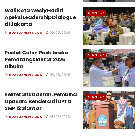
Wali Kota Wesly Hadiri
SIANTAR
Apeksi Leadership Dialogue
di Jakarta
BY
BOABOANEWS.COM
06/08/2026
Puslat Calon Paskibraka
SIANTAR
Pematangsiantar 2026
Dibuka
BY
BOABOANEWS.COM
05/08/2026
Sekretaris Daerah, Pembina
SIANTAR
Upacara Bendera di UPTD
SMP 12 Siantar
BY
BOABOANEWS.COM
03/08/2026