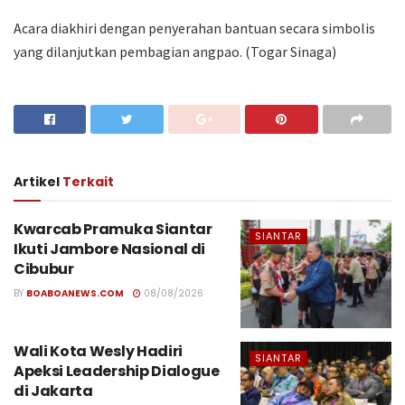
Acara diakhiri dengan penyerahan bantuan secara simbolis
yang dilanjutkan pembagian angpao. (Togar Sinaga)
Artikel
Terkait
Kwarcab Pramuka Siantar
SIANTAR
Ikuti Jambore Nasional di
Cibubur
BY
BOABOANEWS.COM
08/08/2026
Wali Kota Wesly Hadiri
SIANTAR
Apeksi Leadership Dialogue
di Jakarta