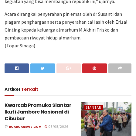
kegiatan yang bisa membangun republik ini,” ujarnya.
Acara dirangkai penyerahan pin emas oleh dr Susanti dan
piagam penghargaan serta penyerahan tali asih oleh Erizal
Ginting kepada keluarga almarhum M Akhiri Trisko dan
pembacaan riwayat hidup almarhum.
(Togar Sinaga)
Artikel
Terkait
Kwarcab Pramuka Siantar
SIANTAR
Ikuti Jambore Nasional di
Cibubur
BY
BOABOANEWS.COM
08/08/2026