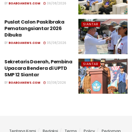
BY
BOABOANEWS.COM
06/08/2026
Puslat Calon Paskibraka
SIANTAR
Pematangsiantar 2026
Dibuka
BY
BOABOANEWS.COM
05/08/2026
Sekretaris Daerah, Pembina
SIANTAR
Upacara Bendera di UPTD
SMP 12 Siantar
BY
BOABOANEWS.COM
03/08/2026
Tentang Kami
Redaksi
Terms
Policy
Pedoman