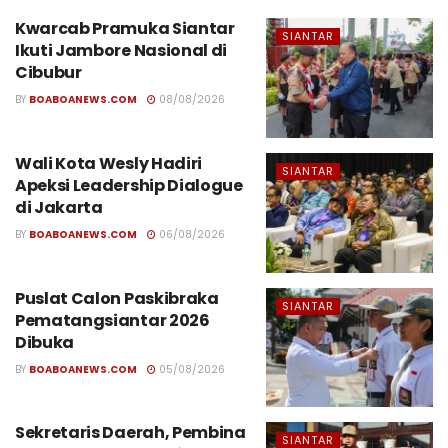
Kwarcab Pramuka Siantar
SIANTAR
Ikuti Jambore Nasional di
Cibubur
BY
BOABOANEWS.COM
08/08/2026
Wali Kota Wesly Hadiri
SIANTAR
Apeksi Leadership Dialogue
di Jakarta
BY
BOABOANEWS.COM
06/08/2026
Puslat Calon Paskibraka
SIANTAR
Pematangsiantar 2026
Dibuka
BY
BOABOANEWS.COM
05/08/2026
Sekretaris Daerah, Pembina
SIANTAR