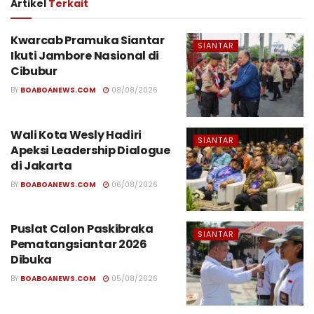
Artikel
Terkait
Kwarcab Pramuka Siantar
SIANTAR
Ikuti Jambore Nasional di
Cibubur
BY
BOABOANEWS.COM
08/08/2026
Wali Kota Wesly Hadiri
SIANTAR
Apeksi Leadership Dialogue
di Jakarta
BY
BOABOANEWS.COM
06/08/2026
Puslat Calon Paskibraka
SIANTAR
Pematangsiantar 2026
Dibuka
BY
BOABOANEWS.COM
05/08/2026