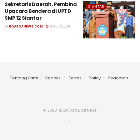
Sekretaris Daerah, Pembina
SIANTAR
Upacara Bendera di UPTD
SMP 12 Siantar
BY
BOABOANEWS.COM
03/08/2026
Tentang Kami
Redaksi
Terms
Policy
Pedoman
© 2020-2024 Boa Boa News