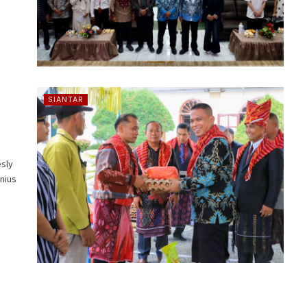
SIANTAR
sly
onius