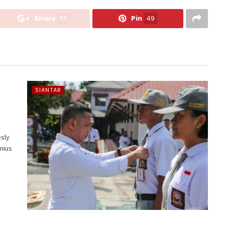
Share
55
Pin
49
SIANTAR
sly
onius