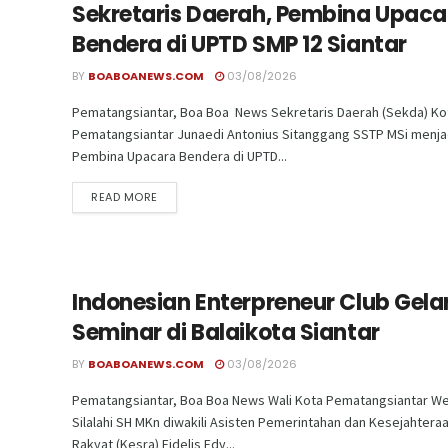
Sekretaris Daerah, Pembina Upaca
Bendera di UPTD SMP 12 Siantar
BY
BOABOANEWS.COM
03/08/2026
Pematangsiantar, Boa Boa News Sekretaris Daerah (Sekda) Ko
Pematangsiantar Junaedi Antonius Sitanggang SSTP MSi menja
Pembina Upacara Bendera di UPTD...
READ MORE
Indonesian Enterpreneur Club Gela
Seminar di Balaikota Siantar
BY
BOABOANEWS.COM
03/08/2026
Pematangsiantar, Boa Boa News Wali Kota Pematangsiantar We
Silalahi SH MKn diwakili Asisten Pemerintahan dan Kesejahtera
Rakyat (Kesra) Fidelis Edy...