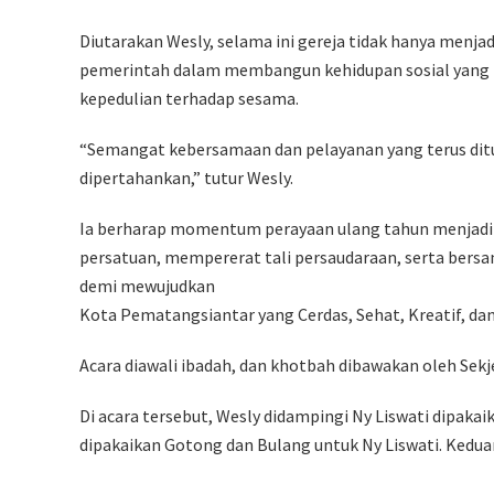
Diutarakan Wesly, selama ini gereja tidak hanya menja
pemerintah dalam membangun kehidupan sosial yang har
kepedulian terhadap sesama.
“Semangat kebersamaan dan pelayanan yang terus ditu
dipertahankan,” tutur Wesly.
Ia berharap momentum perayaan ulang tahun menjadi 
persatuan, mempererat tali persaudaraan, serta be
demi mewujudkan
Kota Pematangsiantar yang Cerdas, Sehat, Kreatif, dan 
Acara diawali ibadah, dan khotbah dibawakan oleh Sek
Di acara tersebut, Wesly didampingi Ny Liswati dipakaik
dipakaikan Gotong dan Bulang untuk Ny Liswati. Keduan