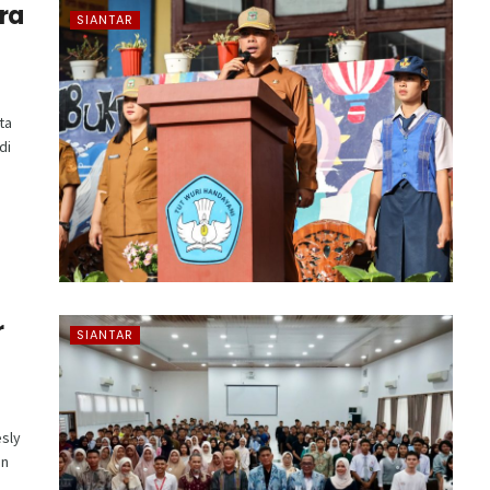
ra
SIANTAR
ta
di
r
SIANTAR
sly
an