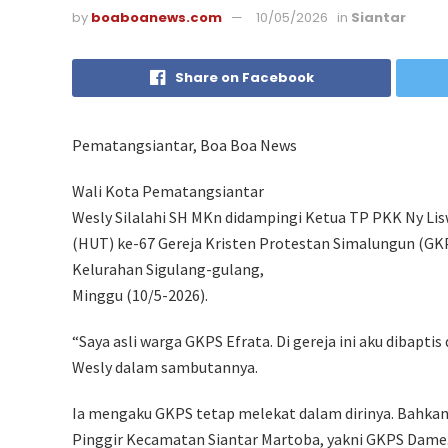
by
boaboanews.com
10/05/2026
in
Siantar
Share on Facebook
Pematangsiantar, Boa Boa News
Wali Kota Pematangsiantar
Wesly Silalahi SH MKn didampingi Ketua TP PKK Ny Lisw
(HUT) ke-67 Gereja Kristen Protestan Simalungun (GKPS
Kelurahan Sigulang-gulang,
Minggu (10/5-2026).
“Saya asli warga GKPS Efrata. Di gereja ini aku dibaptis
Wesly dalam sambutannya.
Ia mengaku GKPS tetap melekat dalam dirinya. Bahkan 
Pinggir Kecamatan Siantar Martoba, yakni GKPS Dame