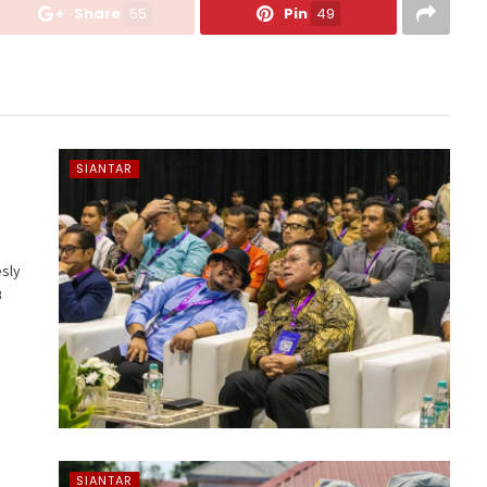
Share
55
Pin
49
SIANTAR
sly
B
SIANTAR