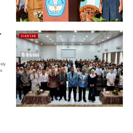
r
SIANTAR
sly
an