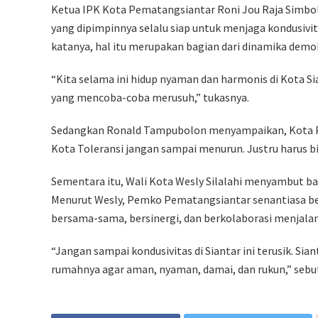
Ketua IPK Kota Pematangsiantar Roni Jou Raja Simbo
yang dipimpinnya selalu siap untuk menjaga kondusivita
katanya, hal itu merupakan bagian dari dinamika demok
“Kita selama ini hidup nyaman dan harmonis di Kota Sia
yang mencoba-coba merusuh,” tukasnya.
Sedangkan Ronald Tampubolon menyampaikan, Kota Pe
Kota Toleransi jangan sampai menurun. Justru harus bi
Sementara itu, Wali Kota Wesly Silalahi menyambut b
Menurut Wesly, Pemko Pematangsiantar senantiasa b
bersama-sama, bersinergi, dan berkolaborasi menjal
“Jangan sampai kondusivitas di Siantar ini terusik. Sia
rumahnya agar aman, nyaman, damai, dan rukun,” sebut