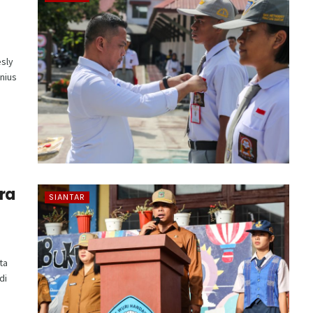
sly
onius
ra
SIANTAR
ta
di