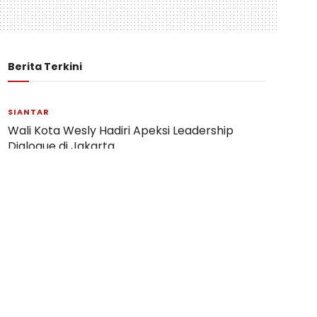
Berita Terkini
SIANTAR
Wali Kota Wesly Hadiri Apeksi Leadership
Dialogue di Jakarta
06/08/2026
SIANTAR
Puslat Calon Paskibraka Pematangsiantar
2026 Dibuka
05/08/2026
SIMALUNGUN