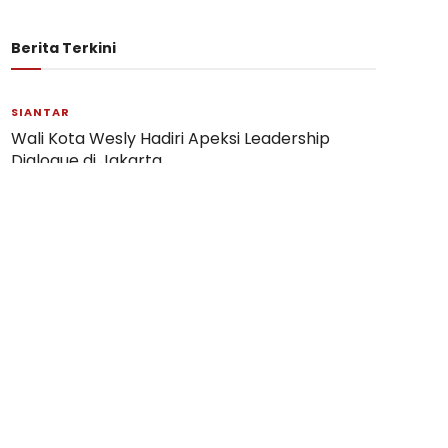
Berita Terkini
SIANTAR
Wali Kota Wesly Hadiri Apeksi Leadership
Dialogue di Jakarta
06/08/2026
SIANTAR
Puslat Calon Paskibraka Pematangsiantar
2026 Dibuka
05/08/2026
SIMALUNGUN
Wali Kota Hadiri Peresmian Renovasi Makam
Tokoh Simalungun dr Djasamen Saragih