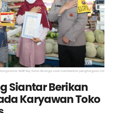
tangsiantar AKBP Boy Sutan Binanga saat memberikan penghargaan./ist
 Siantar Berikan
ada Karyawan Toko
s