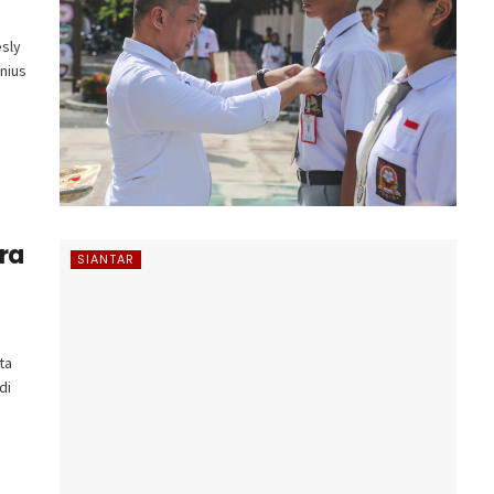
sly
onius
ra
SIANTAR
ta
di