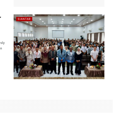
r
SIANTAR
sly
an