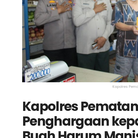
Kapolres Pema
Kapolres Pematang
Penghargaan kep
Buah Harum Mani