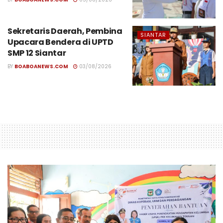
Sekretaris Daerah, Pembina
SIANTAR
Upacara Bendera di UPTD
SMP 12 Siantar
BY
BOABOANEWS.COM
03/08/2026