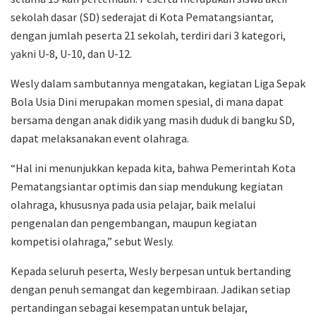
sekolah dasar (SD) sederajat di Kota Pematangsiantar,
dengan jumlah peserta 21 sekolah, terdiri dari 3 kategori,
yakni U-8, U-10, dan U-12.
Wesly dalam sambutannya mengatakan, kegiatan Liga Sepak
Bola Usia Dini merupakan momen spesial, di mana dapat
bersama dengan anak didik yang masih duduk di bangku SD,
dapat melaksanakan event olahraga.
“Hal ini menunjukkan kepada kita, bahwa Pemerintah Kota
Pematangsiantar optimis dan siap mendukung kegiatan
olahraga, khususnya pada usia pelajar, baik melalui
pengenalan dan pengembangan, maupun kegiatan
kompetisi olahraga,” sebut Wesly.
Kepada seluruh peserta, Wesly berpesan untuk bertanding
dengan penuh semangat dan kegembiraan. Jadikan setiap
pertandingan sebagai kesempatan untuk belajar,