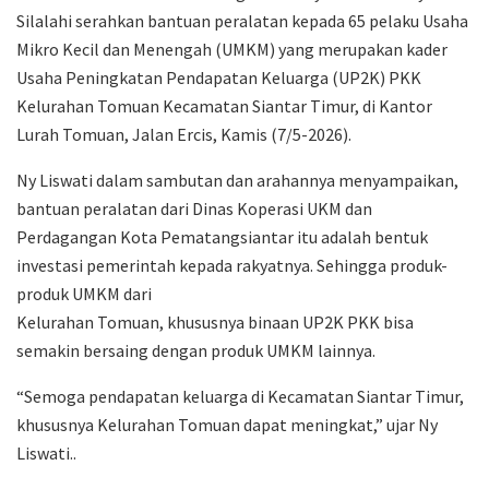
Silalahi serahkan bantuan peralatan kepada 65 pelaku Usaha
Mikro Kecil dan Menengah (UMKM) yang merupakan kader
Usaha Peningkatan Pendapatan Keluarga (UP2K) PKK
Kelurahan Tomuan Kecamatan Siantar Timur, di Kantor
Lurah Tomuan, Jalan Ercis, Kamis (7/5-2026).
Ny Liswati dalam sambutan dan arahannya menyampaikan,
bantuan peralatan dari Dinas Koperasi UKM dan
Perdagangan Kota Pematangsiantar itu adalah bentuk
investasi pemerintah kepada rakyatnya. Sehingga produk-
produk UMKM dari
Kelurahan Tomuan, khususnya binaan UP2K PKK bisa
semakin bersaing dengan produk UMKM lainnya.
“Semoga pendapatan keluarga di Kecamatan Siantar Timur,
khususnya Kelurahan Tomuan dapat meningkat,” ujar Ny
Liswati..