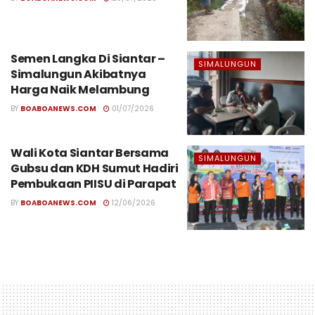
Semen Langka Di Siantar –
SIMALUNGUN
Simalungun Akibatnya
Harga Naik Melambung
BY
BOABOANEWS.COM
01/07/2026
Wali Kota Siantar Bersama
SIMALUNGUN
Gubsu dan KDH Sumut Hadiri
Pembukaan PIISU di Parapat
BY
BOABOANEWS.COM
12/06/2026