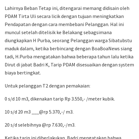
Lahirnya Beban Tetap ini, ditengarai memang didisain oleh
PDAM Tirta Uli secara licik dengan tujuan meningkatkan
Pendapatan dengan cara membebani Pelanggan. Hal ini
muncul setelah ditelisik ke Belakang sebagsimana
diungkapkan H Purba, seorang Pelanggan warga Sibatubstu
maduk dalam, ketika berbincang dengan BoaBoaNews siang
tadi, H.Purba mengatakan bahwa beberapa tahun lalu ketika
Dirut di jabat Badri K, Tarip PDAM disesuaikan dengan system
biaya bertingkat.
Untuk pelanggan T2 dengan pemakaian:
0 s/d 10 m3, dikenakan tarip Rp 3.550,- /meter kubik.
10 s/d 20 m3 ___@rp 5.370,-/ m3.
20 s/d selebihnya @rp 7.630,-/m3.
Ketika tarip ini diberlakukan, Badri mengatakan bahwa