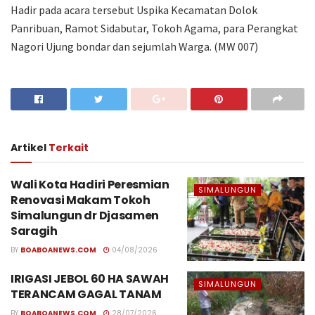
Hadir pada acara tersebut Uspika Kecamatan Dolok
Panribuan, Ramot Sidabutar, Tokoh Agama, para Perangkat
Nagori Ujung bondar dan sejumlah Warga. (MW 007)
Artikel
Terkait
Wali Kota Hadiri Peresmian
SIMALUNGUN
Renovasi Makam Tokoh
Simalungun dr Djasamen
Saragih
BY
BOABOANEWS.COM
04/08/2026
IRIGASI JEBOL 60 HA SAWAH
SIMALUNGUN
TERANCAM GAGAL TANAM
BY
BOABOANEWS.COM
28/07/2026