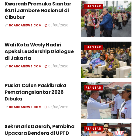
Kwarcab Pramuka Siantar
SIANTAR
Ikuti Jambore Nasional di
Cibubur
BY
BOABOANEWS.COM
08/08/2026
Wali Kota Wesly Hadiri
SIANTAR
Apeksi Leadership Dialogue
di Jakarta
BY
BOABOANEWS.COM
06/08/2026
Puslat Calon Paskibraka
SIANTAR
Pematangsiantar 2026
Dibuka
BY
BOABOANEWS.COM
05/08/2026
Sekretaris Daerah, Pembina
SIANTAR
Upacara Bendera di UPTD