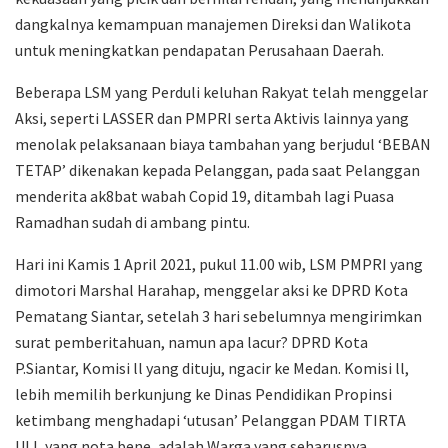
dangkalnya kemampuan manajemen Direksi dan Walikota
untuk meningkatkan pendapatan Perusahaan Daerah.
Beberapa LSM yang Perduli keluhan Rakyat telah menggelar
Aksi, seperti LASSER dan PMPRI serta Aktivis lainnya yang
menolak pelaksanaan biaya tambahan yang berjudul ‘BEBAN
TETAP’ dikenakan kepada Pelanggan, pada saat Pelanggan
menderita ak8bat wabah Copid 19, ditambah lagi Puasa
Ramadhan sudah di ambang pintu.
Hari ini Kamis 1 April 2021, pukul 11.00 wib, LSM PMPRI yang
dimotori Marshal Harahap, menggelar aksi ke DPRD Kota
Pematang Siantar, setelah 3 hari sebelumnya mengirimkan
surat pemberitahuan, namun apa lacur? DPRD Kota
P.Siantar, Komisi ll yang dituju, ngacir ke Medan. Komisi ll,
lebih memilih berkunjung ke Dinas Pendidikan Propinsi
ketimbang menghadapi ‘utusan’ Pelanggan PDAM TIRTA
ULI, yang nota bene, adalah Warga yang seharusnya