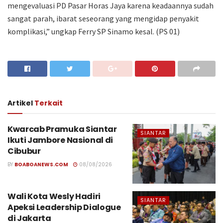
mengevaluasi PD Pasar Horas Jaya karena keadaannya sudah
sangat parah, ibarat seseorang yang mengidap penyakit
komplikasi,” ungkap Ferry SP Sinamo kesal. (PS 01)
Artikel
Terkait
Kwarcab Pramuka Siantar
SIANTAR
Ikuti Jambore Nasional di
Cibubur
BY
BOABOANEWS.COM
08/08/2026
Wali Kota Wesly Hadiri
SIANTAR
Apeksi Leadership Dialogue
di Jakarta