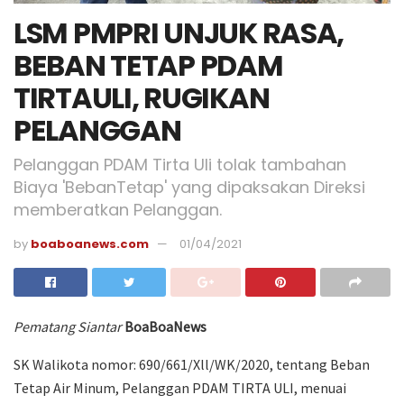
LSM PMPRI UNJUK RASA,
BEBAN TETAP PDAM
TIRTAULI, RUGIKAN
PELANGGAN
Pelanggan PDAM Tirta Uli tolak tambahan
Biaya 'BebanTetap' yang dipaksakan Direksi
memberatkan Pelanggan.
by
boaboanews.com
01/04/2021
Pematang Siantar
BoaBoaNews
SK Walikota nomor: 690/661/Xll/WK/2020, tentang Beban
Tetap Air Minum, Pelanggan PDAM TIRTA ULI, menuai