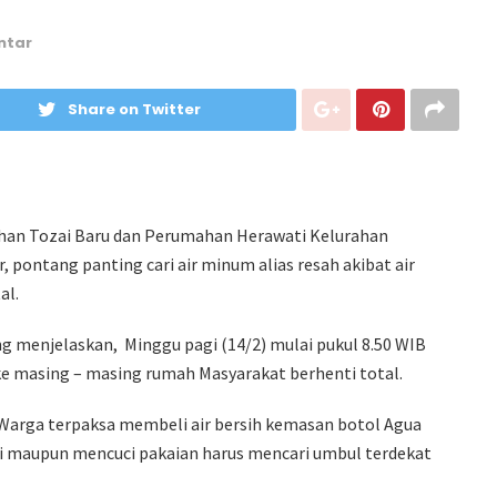
ntar
Share on Twitter
ahan Tozai Baru dan Perumahan Herawati Kelurahan
pontang panting cari air minum alias resah akibat air
al.
 menjelaskan, Minggu pagi (14/2) mulai pukul 8.50 WIB
i ke masing – masing rumah Masyarakat berhenti total.
arga terpaksa membeli air bersih kemasan botol Agua
i maupun mencuci pakaian harus mencari umbul terdekat