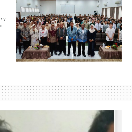
sly
an