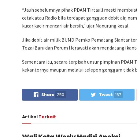
“Jauh sebelumnya pihak PDAM Tirtauli mesti membua
cetak atau Radio bila terdapat gangguan debit air, na
kucar kacir mencari air bersih,” ujar Manurung kesal.
Jika debit air milik BUMD Pemko Pematang Siantar te
Tozai Baru dan Perum Herawati akan mendatangi kantor 
Sementara itu, secara terpisah unsur pimpinan PDAM 
kekantornya maupun melalui telepon genggam tidak ber
Share
250
Tweet
157
Artikel
Terkait