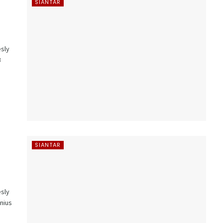
SIANTAR
sly
B
SIANTAR
sly
onius