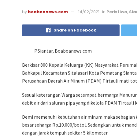
by
boaboanews.com
14/02/2021
in
Peristiwa
,
Sia
Share on Facebook
P.Siantar, Boaboanews.com
Berkisar 800 Kepala Keluarga (KK) Masyarakat Perum
Bahkapul Kecamatan Sitalasari Kota Pematang Siantar, 
Perusahaan Daerah Air Minum (PDAM) Tirtauli mati tot
Sesuai keterangan Warga setempat bermarga Manurung
debit air dari saluran pipa yang dikelola PDAM Tirtaul
Demi memenuhi kebutuhan air minum maka sebagian W
besar seharga Rp.10.000/botol. Sedangkan untuk mand
dengan jarak tempuh sekitar 5 kilometer