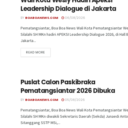
Wali Kota Wesly Hadiri Apeksi
Leadership Dialogue di Jakarta
BY
BOABOANEWS.COM
06/08/2026
Pematangsiantar, Boa Boa News Wali Kota Pematangsiantar We
Silalahi SH MKn hadiri APEKSI Leadership Dialogue 2026, di Hall 
Jakarta...
READ MORE
Puslat Calon Paskibraka
Pematangsiantar 2026 Dibuka
BY
BOABOANEWS.COM
05/08/2026
Pematangsiantar, Boa Boa News Wali Kota Pematangsiantar We
Silalahi SH MKn diwakili Sekretaris Daerah (Sekda) Junaedi Ant
Sitanggang SSTP MSi,...