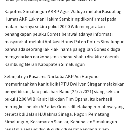
Kapolres Simalungun AKBP Agus Waluyo melalui Kasubbag
Humas AKP Lukman Hakim Sembiring dikonfirmasi pada
malam harinya sekira pukul 20.00 Wib mengatakan
penangkapan pelaku Gomes berawal adanya informasi
masyarakat melalui Aplikasi Horas Paten Polres Simalungun
bahwa ada seorang laki-laki nama panggilan Gones diduga
mengedarkan narkoba jenis shabu-shabu disekitar daerah
Rambung Merah Kabupaten Simalungun.
Selanjutnya Kasatres Narkoba AKP Adi Haryono
memerintahkan Kanit Iidik IPTU Dwi Iven Siregar melakukan
penyelidikan, lalu pada hari Rabu (24/2/2021) siang sekitar
pukul 12.00 WIB Kanit Iidik dan Tim Opsnal itu berhasil
meringkus pelaku AP alias Gones dibelakang rumahnya yang
terletak di Jalan H.Ulakma Sinaga, Nagori Pematang
Simalungun, Kecamatan Siantar, Kabupaten Simalungun
tepatnya sedang duduk duduk di dekat kandang ayam.