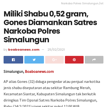
Narkoba Polres Simalungun./ist
Miliki Shabu 0,52 gram,
Gones Diamankan Satres
Narkoba Polres
Simalungun
by
boaboanews.com
25/02/2021
Simalungun,
Boaboanews.com
AP alias Gones (32) diduga pengedar atau penjual narkotika
jenis shabu diseputaran atau sekitar Rambung Merah,
Kecamatan Siantar, Kabupaten Simalungun tak berkutik
diringkus Tim Opsnal Satres Narkoba Polres Simalungun,
Rabu (24/2/2021) siang sekitar pukul 12.00 WIB.