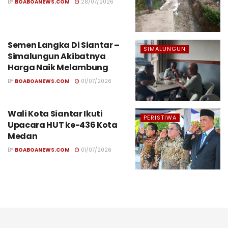
BY
BOABOANEWS.COM
28/07/2026
Semen Langka Di Siantar –
SIMALUNGUN
Simalungun Akibatnya
Harga Naik Melambung
BY
BOABOANEWS.COM
01/07/2026
Wali Kota Siantar Ikuti
PERISTIWA
Upacara HUT ke-436 Kota
Medan
BY
BOABOANEWS.COM
01/07/2026