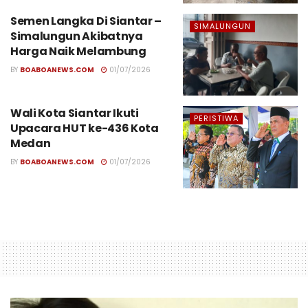
Semen Langka Di Siantar –
SIMALUNGUN
Simalungun Akibatnya
Harga Naik Melambung
BY
BOABOANEWS.COM
01/07/2026
Wali Kota Siantar Ikuti
PERISTIWA
Upacara HUT ke-436 Kota
Medan
BY
BOABOANEWS.COM
01/07/2026