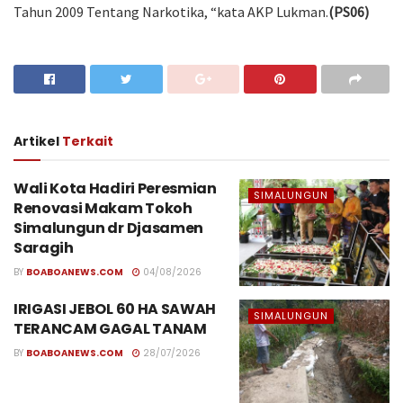
Tahun 2009 Tentang Narkotika, “kata AKP Lukman.
(PS06)
Artikel
Terkait
Wali Kota Hadiri Peresmian
SIMALUNGUN
Renovasi Makam Tokoh
Simalungun dr Djasamen
Saragih
BY
BOABOANEWS.COM
04/08/2026
IRIGASI JEBOL 60 HA SAWAH
SIMALUNGUN
TERANCAM GAGAL TANAM
BY
BOABOANEWS.COM
28/07/2026