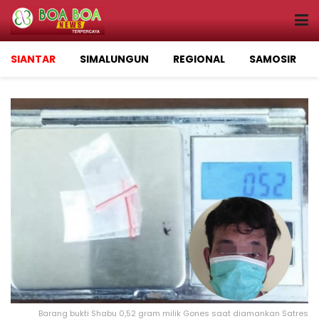
SIANTAR
SIMALUNGUN
REGIONAL
SAMOSIR
Barang bukti Shabu 0,52 gram milik Gones saat diamankan Satres