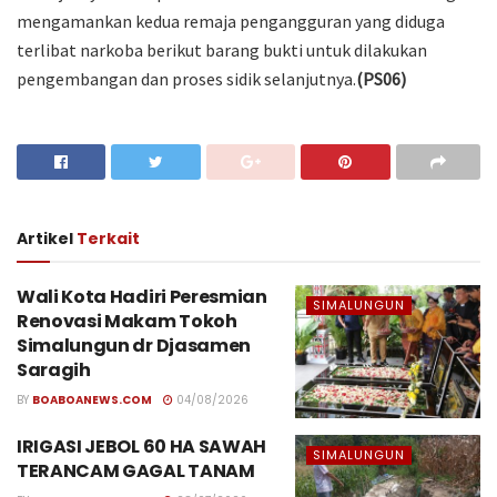
mengamankan kedua remaja pengangguran yang diduga
terlibat narkoba berikut barang bukti untuk dilakukan
pengembangan dan proses sidik selanjutnya.
(PS06)
Artikel
Terkait
Wali Kota Hadiri Peresmian
SIMALUNGUN
Renovasi Makam Tokoh
Simalungun dr Djasamen
Saragih
BY
BOABOANEWS.COM
04/08/2026
IRIGASI JEBOL 60 HA SAWAH
SIMALUNGUN
TERANCAM GAGAL TANAM