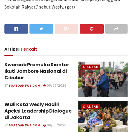
Sekolah Rakyat,” sebut Wesly. (gar)
Artikel
Terkait
Kwarcab Pramuka Siantar
SIANTAR
Ikuti Jambore Nasional di
Cibubur
BY
BOABOANEWS.COM
08/08/2026
Wali Kota Wesly Hadiri
SIANTAR
Apeksi Leadership Dialogue
di Jakarta
BY
BOABOANEWS.COM
06/08/2026