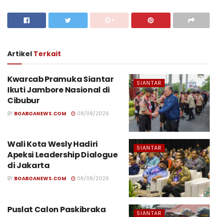
Artikel
Terkait
Kwarcab Pramuka Siantar
SIANTAR
Ikuti Jambore Nasional di
Cibubur
BY
BOABOANEWS.COM
08/08/2026
Wali Kota Wesly Hadiri
SIANTAR
Apeksi Leadership Dialogue
di Jakarta
BY
BOABOANEWS.COM
06/08/2026
Puslat Calon Paskibraka
SIANTAR