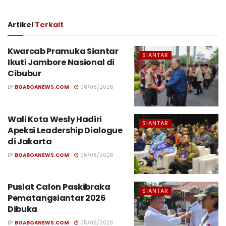
Artikel
Terkait
Kwarcab Pramuka Siantar
SIANTAR
Ikuti Jambore Nasional di
Cibubur
BY
BOABOANEWS.COM
08/08/2026
Wali Kota Wesly Hadiri
SIANTAR
Apeksi Leadership Dialogue
di Jakarta
BY
BOABOANEWS.COM
06/08/2026
Puslat Calon Paskibraka
SIANTAR
Pematangsiantar 2026
Dibuka
BY
BOABOANEWS.COM
05/08/2026