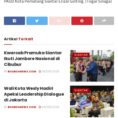
PAUD Kota Pematang Siantar Erizal Ginting. (Togar Sinaga)
Artikel
Terkait
Kwarcab Pramuka Siantar
SIANTAR
Ikuti Jambore Nasional di
Cibubur
BY
BOABOANEWS.COM
08/08/2026
Wali Kota Wesly Hadiri
SIANTAR
Apeksi Leadership Dialogue
di Jakarta
BY
BOABOANEWS.COM
06/08/2026