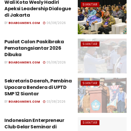
Wali Kota Wesly Hadiri
SIANTAR
Apeksi Leadership Dialogue
di Jakarta
BY
BOABOANEWS.COM
06/08/2026
Puslat Calon Paskibraka
SIANTAR
Pematangsiantar 2026
Dibuka
BY
BOABOANEWS.COM
05/08/2026
Sekretaris Daerah, Pembina
SIANTAR
Upacara Bendera di UPTD
SMP 12 Siantar
BY
BOABOANEWS.COM
03/08/2026
Indonesian Enterpreneur
SIANTAR
Club Gelar Seminar di