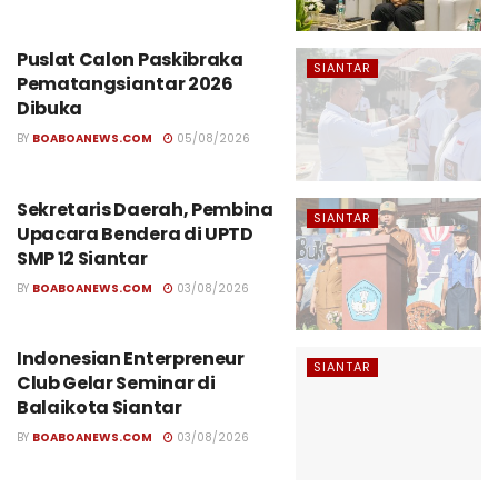
Puslat Calon Paskibraka
SIANTAR
Pematangsiantar 2026
Dibuka
BY
BOABOANEWS.COM
05/08/2026
Sekretaris Daerah, Pembina
SIANTAR
Upacara Bendera di UPTD
SMP 12 Siantar
BY
BOABOANEWS.COM
03/08/2026
Indonesian Enterpreneur
SIANTAR
Club Gelar Seminar di
Balaikota Siantar
BY
BOABOANEWS.COM
03/08/2026