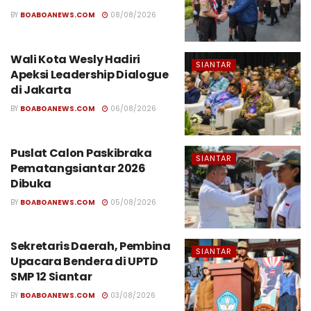
BY
BOABOANEWS.COM
08/08/2026
Wali Kota Wesly Hadiri
SIANTAR
Apeksi Leadership Dialogue
di Jakarta
BY
BOABOANEWS.COM
06/08/2026
Puslat Calon Paskibraka
SIANTAR
Pematangsiantar 2026
Dibuka
BY
BOABOANEWS.COM
05/08/2026
Sekretaris Daerah, Pembina
SIANTAR
Upacara Bendera di UPTD
SMP 12 Siantar
BY
BOABOANEWS.COM
03/08/2026