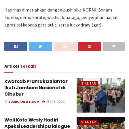
Haornas dimeriahkan dengan push bike KORMI, Senam
Zumba, demo karate, wushu, binaraga, penyerahan hadiah
apresiasi kepada para atlit, serta lucky draw. (gar)
Artikel
Terkait
Kwarcab Pramuka Siantar
SIANTAR
Ikuti Jambore Nasional di
Cibubur
BY
BOABOANEWS.COM
08/08/2026
Wali Kota Wesly Hadiri
SIANTAR
Apeksi Leadership Dialogue