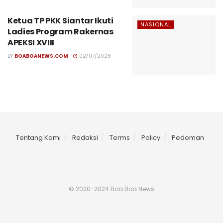
Ketua TP PKK Siantar Ikuti
NASIONAL
Ladies Program Rakernas
APEKSI XVIII
BY
BOABOANEWS.COM
02/07/2026
Tentang Kami
Redaksi
Terms
Policy
Pedoman
© 2020-2024 Boa Boa News