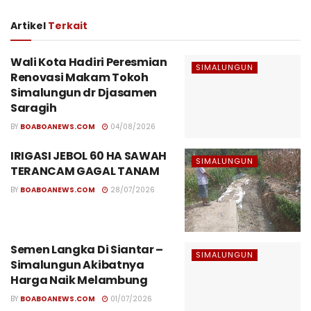
Artikel
Terkait
Wali Kota Hadiri Peresmian
SIMALUNGUN
Renovasi Makam Tokoh
Simalungun dr Djasamen
Saragih
BY
BOABOANEWS.COM
04/08/2026
IRIGASI JEBOL 60 HA SAWAH
SIMALUNGUN
TERANCAM GAGAL TANAM
BY
BOABOANEWS.COM
28/07/2026
Semen Langka Di Siantar –
SIMALUNGUN
Simalungun Akibatnya
Harga Naik Melambung
BY
BOABOANEWS.COM
01/07/2026