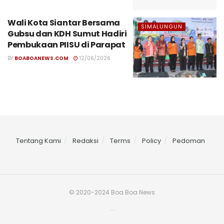
Wali Kota Siantar Bersama
SIMALUNGUN
Gubsu dan KDH Sumut Hadiri
Pembukaan PIISU di Parapat
BY
BOABOANEWS.COM
12/06/2026
Tentang Kami
Redaksi
Terms
Policy
Pedoman
© 2020-2024 Boa Boa News