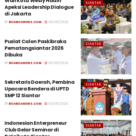
Wali Kota Wesly Hadiri
SIANTAR
Apeksi Leadership Dialogue
di Jakarta
BY
BOABOANEWS.COM
06/08/2026
Puslat Calon Paskibraka
SIANTAR
Pematangsiantar 2026
Dibuka
BY
BOABOANEWS.COM
05/08/2026
Sekretaris Daerah, Pembina
SIANTAR
Upacara Bendera di UPTD
SMP 12 Siantar
BY
BOABOANEWS.COM
03/08/2026
Indonesian Enterpreneur
SIANTAR
Club Gelar Seminar di