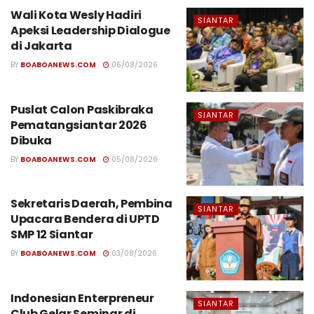
Wali Kota Wesly Hadiri
SIANTAR
Apeksi Leadership Dialogue
di Jakarta
BY
BOABOANEWS.COM
06/08/2026
Puslat Calon Paskibraka
SIANTAR
Pematangsiantar 2026
Dibuka
BY
BOABOANEWS.COM
05/08/2026
Sekretaris Daerah, Pembina
SIANTAR
Upacara Bendera di UPTD
SMP 12 Siantar
BY
BOABOANEWS.COM
03/08/2026
Indonesian Enterpreneur
SIANTAR
Club Gelar Seminar di