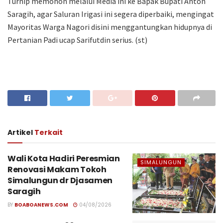
Turnip memohon melalui Media ini ke Bapak Bupati Anton
Saragih, agar Saluran Irigasi ini segera diperbaiki, mengingat
Mayoritas Warga Nagori disini menggantungkan hidupnya di
Pertanian Padi ucap Sarifutdin serius. (st)
Artikel
Terkait
Wali Kota Hadiri Peresmian
SIMALUNGUN
Renovasi Makam Tokoh
Simalungun dr Djasamen
Saragih
BY
BOABOANEWS.COM
04/08/2026