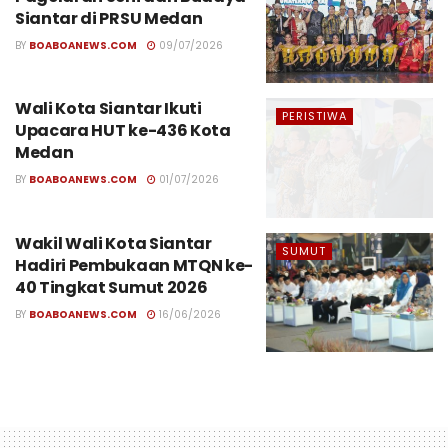
Siantar di PRSU Medan
BY
BOABOANEWS.COM
09/07/2026
Wali Kota Siantar Ikuti
PERISTIWA
Upacara HUT ke-436 Kota
Medan
BY
BOABOANEWS.COM
01/07/2026
Wakil Wali Kota Siantar
SUMUT
Hadiri Pembukaan MTQN ke-
40 Tingkat Sumut 2026
BY
BOABOANEWS.COM
16/06/2026