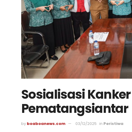
Sosialisasi Kanker 
Pematangsiantar
by
boaboanews.com
03/12/2025
in
Peristiwa