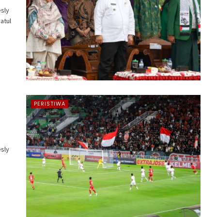
sly
atul
PERISTIWA
sly