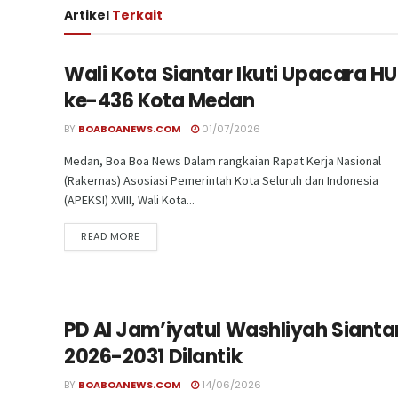
Artikel
Terkait
Wali Kota Siantar Ikuti Upacara H
ke-436 Kota Medan
BY
BOABOANEWS.COM
01/07/2026
Medan, Boa Boa News Dalam rangkaian Rapat Kerja Nasional
(Rakernas) Asosiasi Pemerintah Kota Seluruh dan Indonesia
(APEKSI) XVIII, Wali Kota...
READ MORE
PD Al Jam’iyatul Washliyah Sianta
2026-2031 Dilantik
BY
BOABOANEWS.COM
14/06/2026