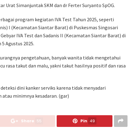
ar Urat Simanjuntak SKM dan dr Ferter Suryanto SpOG.
bagai program kegiatan IVA Test Tahun 2025, seperti
nis) I (Kecamatan Siantar Barat) di Puskesmas Singosari
Gebyar IVA Test dan Sadanis II (Kecamatan Siantar Barat) di
 5 Agustus 2025.
n kurangnya pengetahuan, banyak wanita tidak mengetahui
u rasa takut dan malu, yakni takut hasilnya positif dan rasa
eteksi dini kanker serviks karena tidak menyadari
 atau minimnya kesadaran. (gar)
Share
55
Pin
49