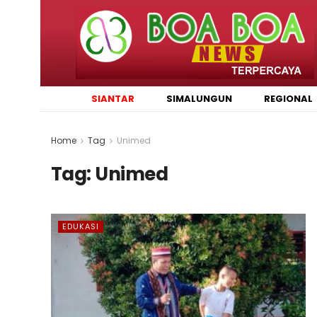
SIANTAR
SIMALUNGUN
REGIONAL
Home
Tag
Unimed
Tag:
Unimed
EDUKASI