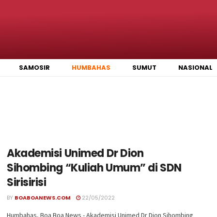
SAMOSIR
HUMBAHAS
SUMUT
NASIONAL
Akademisi Unimed Dr Dion
Sihombing “Kuliah Umum” di SDN
Sirisirisi
BY
BOABOANEWS.COM
22/05/2022
Humbahas, Boa Boa News - Akademisi Unimed Dr Dion Sihombing