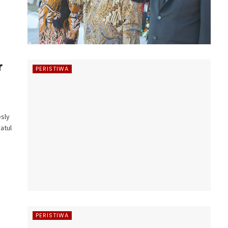
r
PERISTIWA
sly
atul
PERISTIWA