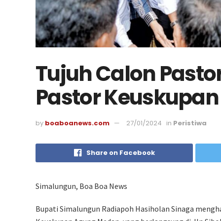
Tujuh Calon Pasto
Pastor Keuskupa
by
boaboanews.com
27/01/2024
in
Peristiwa
Share on Facebook
Simalungun, Boa Boa News
Bupati Simalungun Radiapoh Hasiholan Sinaga mengha