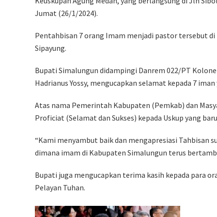
Keuskupan Agung Medan, yang berlangsung di Jln Sibol
Jumat (26/1/2024).
Pentahbisan 7 orang Imam menjadi pastor tersebut di
Sipayung.
Bupati Simalungun didampingi Danrem 022/PT Kolonel 
Hadrianus Yossy, mengucapkan selamat kepada 7 iman 
Atas nama Pemerintah Kabupaten (Pemkab) dan Masya
Proficiat (Selamat dan Sukses) kepada Uskup yang bar
“Kami menyambut baik dan mengapresiasi Tahbisan suci
dimana imam di Kabupaten Simalungun terus bertamba
Bupati juga mengucapkan terima kasih kepada para o
Pelayan Tuhan.