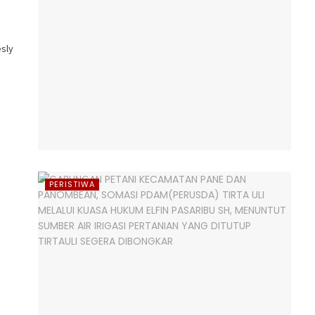
sly
PERISTIWA