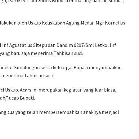
ga, Paroki St Laurentius Brindisi Pematangsiantar, Sumut,
 lakukan oleh Uskup Keuskupan Agung Medan Mgr Kornelius
Inf Agustatius Sitepu dan Dandim 0207/Sml Letkol Inf
yang baru saja menerima Tahbisan suci.
rakat Simalungun serta keluarga, Bupati menyampaikan
u menerima Tahbisan suci.
 Uskup. Acars ini merupakan kegiatan yang luar biasa,
h,” ucap Bupati.
rang tua yang telah mempersembahkan anaknya menjadi