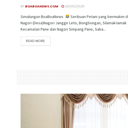
BY
BOABOANEWS.COM
29/05/2026
Simalungun BoaBoaNews
Seribuan Petani yang bermukim d
Nagori (Desa)Nagori Janggir Leto, Bongbongan, Silamak-lamak
Kecamatan Pane dan Nagori Simpang Pane, Saba...
READ MORE