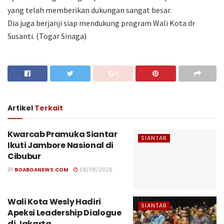
yang telah memberikan dukungan sangat besar.
Dia juga berjanji siap mendukung program Wali Kota dr
Susanti. (Togar Sinaga)
Artikel
Terkait
Kwarcab Pramuka Siantar
SIANTAR
Ikuti Jambore Nasional di
Cibubur
BY
BOABOANEWS.COM
08/08/2026
Wali Kota Wesly Hadiri
SIANTAR
Apeksi Leadership Dialogue
di Jakarta