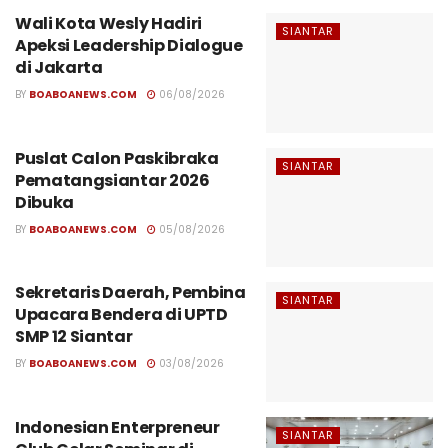
Wali Kota Wesly Hadiri
SIANTAR
Apeksi Leadership Dialogue
di Jakarta
BY
BOABOANEWS.COM
06/08/2026
Puslat Calon Paskibraka
SIANTAR
Pematangsiantar 2026
Dibuka
BY
BOABOANEWS.COM
05/08/2026
Sekretaris Daerah, Pembina
SIANTAR
Upacara Bendera di UPTD
SMP 12 Siantar
BY
BOABOANEWS.COM
03/08/2026
Indonesian Enterpreneur
SIANTAR