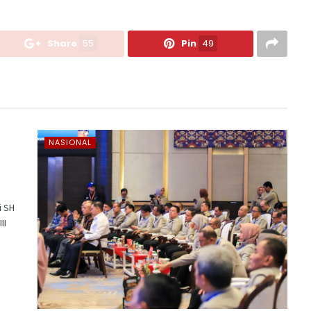
Share
55
Pin
49
NASIONAL
i SH
II