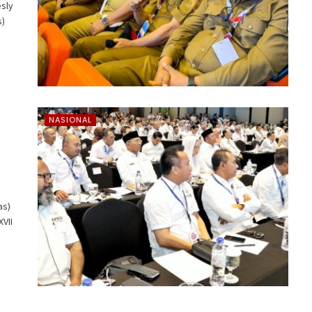
sly
s)
a
NASIONAL
as)
VII