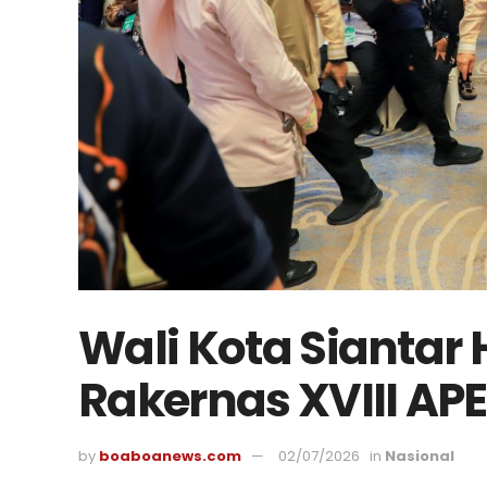
Wali Kota Siantar
Rakernas XVIII AP
by
boaboanews.com
02/07/2026
in
Nasional