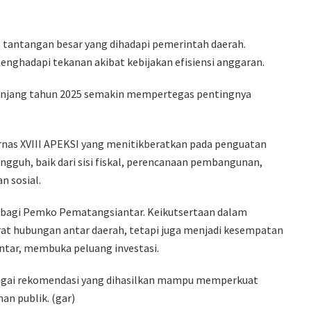
h tantangan besar yang dihadapi pemerintah daerah.
enghadapi tekanan akibat kebijakan efisiensi anggaran.
epanjang tahun 2025 semakin mempertegas pentingnya
rnas XVIII APEKSI yang menitikberatkan pada penguatan
guh, baik dari sisi fiskal, perencanaan pembangunan,
n sosial.
t bagi Pemko Pematangsiantar. Keikutsertaan dalam
at hubungan antar daerah, tetapi juga menjadi kesempatan
tar, membuka peluang investasi.
rbagai rekomendasi yang dihasilkan mampu memperkuat
an publik. (gar)