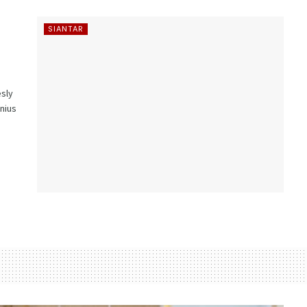
SIANTAR
sly
onius