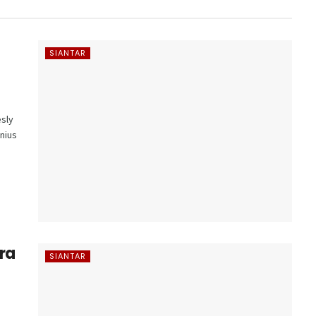
SIANTAR
sly
onius
ra
SIANTAR