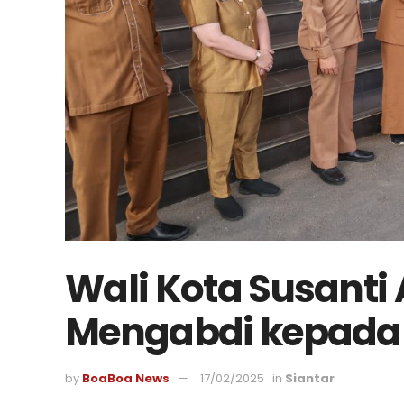
Wali Kota Susanti
Mengabdi kepada 
by
BoaBoa News
17/02/2025
in
Siantar