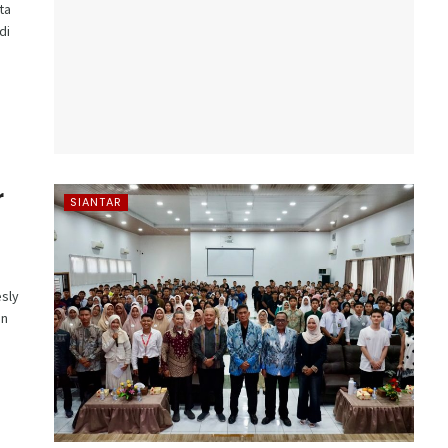
ta
di
r
SIANTAR
sly
an