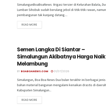
SimalungunBoaBoaNews IIrigasi tersier di Kelurahan Balata, D
Lumban Sihobuk sudah berulang jebol di titik-titik rawan, namun
pembangunan tak kunjung datang....
READ MORE
Semen Langka Di Siantar –
Simalungun Akibatnya Harga Naik
Melambung
BY
BOABOANEWS.COM
01/07/2026
Simalungun, Boa Boa News Dua bulan terakhir ini berbagai jenis
bahan material bangunan mengalami kenaikan drastis di daera
Kabupaten Simalungun...
READ MORE