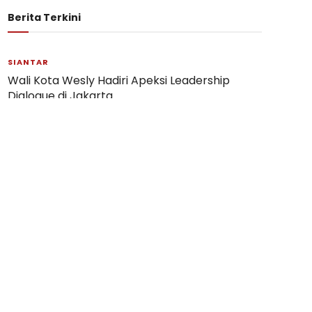
Berita Terkini
SIANTAR
Wali Kota Wesly Hadiri Apeksi Leadership
Dialogue di Jakarta
06/08/2026
SIANTAR
Puslat Calon Paskibraka Pematangsiantar
2026 Dibuka
05/08/2026
SIMALUNGUN
Wali Kota Hadiri Peresmian Renovasi Makam
Tokoh Simalungun dr Djasamen Saragih
04/08/2026