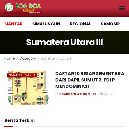
SIANTAR
SIMALUNGUN
REGIONAL
SAMOSIR
Sumatera Utara lll
Home
Category
Sumatera Utara lll
DAFTAR 10 BESAR SEMENTARA
SUMATERA UTARA LLL
DARI DAPIL SUMUT 3, PDI P
MENDOMINASI
BY
BOABOANEWS.COM
18/02/2024
Berita Terkini