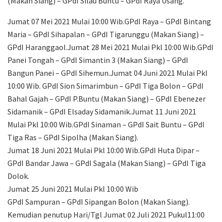
(Makan Siang) – GPdI Silau Buntu – GPdI Raya Usang.
Jumat 07 Mei 2021 Mulai 10:00 Wib.GPdI Raya – GPdI Bintang
Maria – GPdI Sihapalan – GPdI Tigarunggu (Makan Siang) –
GPdI Haranggaol.Jumat 28 Mei 2021 Mulai Pkl 10:00 Wib.GPdI
Panei Tongah – GPdI Simantin 3 (Makan Siang) – GPdI
Bangun Panei – GPdI Sihemun.Jumat 04 Juni 2021 Mulai Pkl
10:00 Wib. GPdI Sion Simarimbun – GPdI Tiga Bolon – GPdI
Bahal Gajah – GPdI P.Buntu (Makan Siang) – GPdI Ebenezer
Sidamanik – GPdI Elsaday Sidamanik.Jumat 11 Juni 2021
Mulai Pkl 10:00 Wib.GPdI Sinaman – GPdI Sait Buntu – GPdI
Tiga Ras – GPdI Sipolha (Makan Siang).
Jumat 18 Juni 2021 Mulai Pkl 10:00 Wib.GPdI Huta Dipar –
GPdI Bandar Jawa – GPdI Sagala (Makan Siang) – GPdI Tiga
Dolok.
Jumat 25 Juni 2021 Mulai Pkl 10:00 Wib
GPdI Sampuran – GPdI Sipangan Bolon (Makan Siang).
Kemudian penutup Hari/Tgl Jumat 02 Juli 2021 Pukul11:00