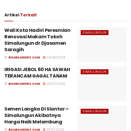
Artikel
Terkait
Wali Kota Hadiri Peresmian
SIMALUNGUN
Renovasi Makam Tokoh
Simalungun dr Djasamen
Saragih
BY
BOABOANEWS.COM
04/08/2026
IRIGASI JEBOL 60 HA SAWAH
SIMALUNGUN
TERANCAM GAGAL TANAM
BY
BOABOANEWS.COM
28/07/2026
Semen Langka Di Siantar –
SIMALUNGUN
Simalungun Akibatnya
Harga Naik Melambung
BY
BOABOANEWS.COM
01/07/2026