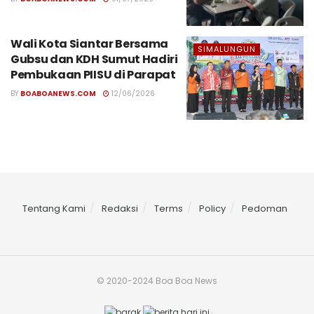
Wali Kota Siantar Bersama
SIMALUNGUN
Gubsu dan KDH Sumut Hadiri
Pembukaan PIISU di Parapat
BY
BOABOANEWS.COM
12/06/2026
Tentang Kami
Redaksi
Terms
Policy
Pedoman
© 2020-2024 Boa Boa News