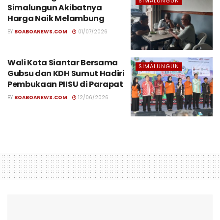
SIMALUNGUN
Simalungun Akibatnya
Harga Naik Melambung
BY
BOABOANEWS.COM
01/07/2026
Wali Kota Siantar Bersama
SIMALUNGUN
Gubsu dan KDH Sumut Hadiri
Pembukaan PIISU di Parapat
BY
BOABOANEWS.COM
12/06/2026