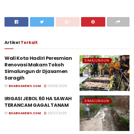
Artikel
Terkait
Wali Kota Hadiri Peresmian
SIMALUNGUN
Renovasi Makam Tokoh
Simalungun dr Djasamen
Saragih
BY
BOABOANEWS.COM
04/08/2026
IRIGASI JEBOL 60 HA SAWAH
SIMALUNGUN
TERANCAM GAGAL TANAM
BY
BOABOANEWS.COM
28/07/2026