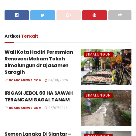
Artikel
Terkait
Wali Kota Hadiri Peresmian
SIMALUNGUN
Renovasi Makam Tokoh
Simalungun dr Djasamen
Saragih
BY
BOABOANEWS.COM
04/08/2026
IRIGASI JEBOL 60 HA SAWAH
SIMALUNGUN
TERANCAM GAGAL TANAM
BY
BOABOANEWS.COM
28/07/2026
Semen Langka Di Siantar –