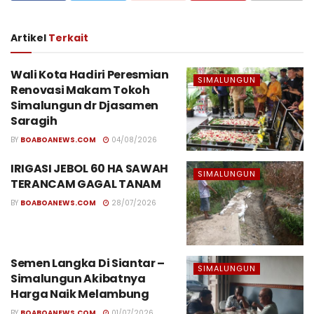
Artikel
Terkait
Wali Kota Hadiri Peresmian
SIMALUNGUN
Renovasi Makam Tokoh
Simalungun dr Djasamen
Saragih
BY
BOABOANEWS.COM
04/08/2026
IRIGASI JEBOL 60 HA SAWAH
SIMALUNGUN
TERANCAM GAGAL TANAM
BY
BOABOANEWS.COM
28/07/2026
Semen Langka Di Siantar –
SIMALUNGUN
Simalungun Akibatnya
Harga Naik Melambung
BY
BOABOANEWS.COM
01/07/2026