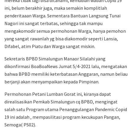
mereka tidak lagi bisa ditanami, kemudian wabah Copid 19
ini, belum berakhir juga, maka semakin komplitlah
penderitaaan Warga. Sementara Bantuan Langsung Tunai
Nagori ini sangat terbatas, sehingga tak mampu
mengakomodir semua permohonan Warga, hanya pemohon
yang sangat rawanlah yg bisa diakomodir seperti Lansia,
Difabel, atim Piatu dan Warga sangat miskin.
Sekretaris BPBD Simalungun Manaor Silalahi yang
dikonfirmasi BoaBoaNews Jumat 5/4-2021 lalu, mengatakan
bahwa BPBD memiliki keterbatasan Anggaran, namun beliau
berjanji akan menyampaikan kepada Pimpinan.
Permohonan Petani Lumban Gorat ini, kiranya dapat
direalisasikan Pemkab Simalungun cq BPBD, mengingat
salah satu Program utama Penanggulangan Pandemic Copid
19 ini adalah , mempasilitasi program kecukupan Pangan,
Semoga( PS02).