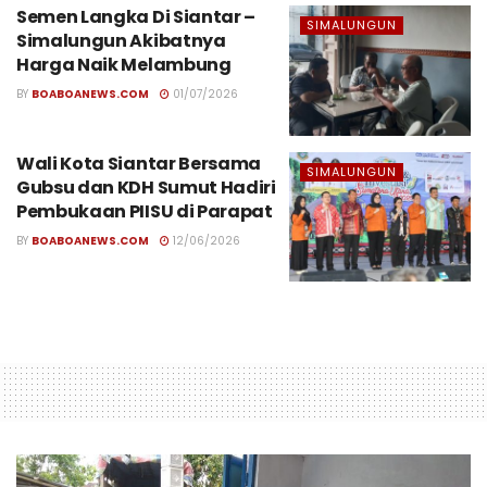
Semen Langka Di Siantar –
SIMALUNGUN
Simalungun Akibatnya
Harga Naik Melambung
BY
BOABOANEWS.COM
01/07/2026
Wali Kota Siantar Bersama
SIMALUNGUN
Gubsu dan KDH Sumut Hadiri
Pembukaan PIISU di Parapat
BY
BOABOANEWS.COM
12/06/2026