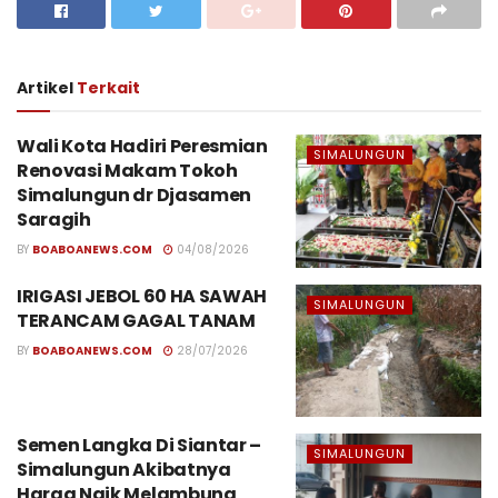
Artikel
Terkait
Wali Kota Hadiri Peresmian
SIMALUNGUN
Renovasi Makam Tokoh
Simalungun dr Djasamen
Saragih
BY
BOABOANEWS.COM
04/08/2026
IRIGASI JEBOL 60 HA SAWAH
SIMALUNGUN
TERANCAM GAGAL TANAM
BY
BOABOANEWS.COM
28/07/2026
Semen Langka Di Siantar –
SIMALUNGUN
Simalungun Akibatnya
Harga Naik Melambung