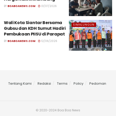
BY
BOABOANEWS.COM
01/07/2026
Wali Kota Siantar Bersama
SIMALUNGUN
Gubsu dan KDH Sumut Hadiri
Pembukaan PIISU di Parapat
BY
BOABOANEWS.COM
12/06/2026
Tentang Kami
Redaksi
Terms
Policy
Pedoman
© 2020-2024 Boa Boa News