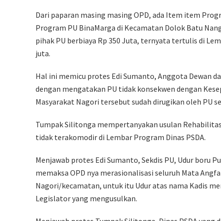
Dari paparan masing masing OPD, ada Item item Pro
Program PU BinaMarga di Kecamatan Dolok Batu Nanggar
pihak PU berbiaya Rp 350 Juta, ternyata tertulis di Le
juta.
Hal ini memicu protes Edi Sumanto, Anggota Dewan dari 
dengan mengatakan PU tidak konsekwen dengan Kesep
Masyarakat Nagori tersebut sudah dirugikan oleh PU se
Tumpak Silitonga mempertanyakan usulan Rehabilitasi 
tidak terakomodir di Lembar Program Dinas PSDA.
Menjawab protes Edi Sumanto, Sekdis PU, Udur boru 
memaksa OPD nya merasionalisasi seluruh Mata Angfar
Nagori/kecamatan, untuk itu Udur atas nama Kadis me
Legislator yang mengusulkan.
Menjawab protes Tumpak Silitonga, Dinas PSDA yang d