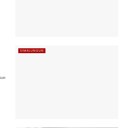
SIMALUNGUN
usun