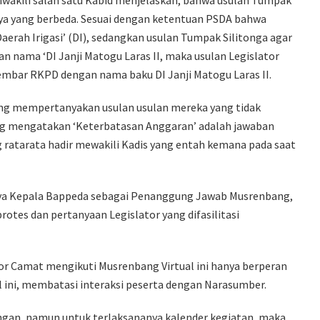
a yang berbeda. Sesuai dengan ketentuan PSDA bahwa
‘Daerah Irigasi’ (DI), sedangkan usulan Tumpak Silitonga agar
an nama ‘DI Janji Matogu Laras II, maka usulan Legislator
embar RKPD dengan nama baku DI Janji Matogu Laras II.
 yang mempertanyakan usulan usulan mereka yang tidak
yang mengatakan ‘Keterbatasan Anggaran’ adalah jawaban
g ratarata hadir mewakili Kadis yang entah kemana pada saat
ya Kepala Bappeda sebagai Penanggung Jawab Musrenbang,
otes dan pertanyaan Legislator yang difasilitasi
or Camat mengikuti Musrenbang Virtual ini hanya berperan
l ini, membatasi interaksi peserta dengan Narasumber.
ngan, namun untuk terlaksananya kalender kegiatan, maka