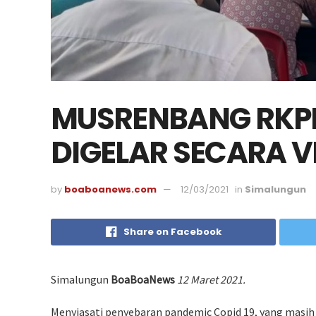
MUSRENBANG RKP
DIGELAR SECARA V
by
boaboanews.com
12/03/2021
in
Simalungun
Share on Facebook
Simalungun
BoaBoaNews
12 Maret 2021.
Menyiasati penyebaran pandemic Copid 19, yang masih 