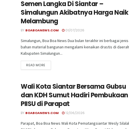
Semen Langka Di Siantar –
Simalungun Akibatnya Harga Naik
Melambung
BY
BOABOANEWS.COM
01/07/2026
Simalungun, Boa Boa News Dua bulan terakhir ini berbagai jenis
bahan material bangunan mengalami kenaikan drastis di daera
Kabupaten Simalungun...
READ MORE
Wali Kota Siantar Bersama Gubsu
dan KDH Sumut Hadiri Pembukaan
PIISU di Parapat
BY
BOABOANEWS.COM
12/06/2026
Parapat, Boa Boa News Wali Kota Pematangsiantar Wesly Silala