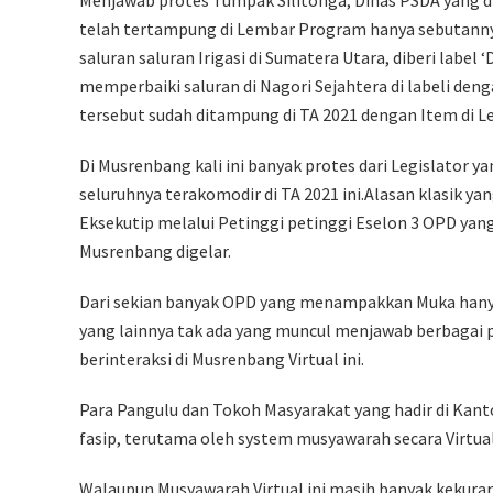
telah tertampung di Lembar Program hanya sebutanny
saluran saluran Irigasi di Sumatera Utara, diberi label 
memperbaiki saluran di Nagori Sejahtera di labeli deng
tersebut sudah ditampung di TA 2021 dengan Item di L
Di Musrenbang kali ini banyak protes dari Legislator
seluruhnya terakomodir di TA 2021 ini.Alasan klasik 
Eksekutip melalui Petinggi petinggi Eselon 3 OPD yan
Musrenbang digelar.
Dari sekian banyak OPD yang menampakkan Muka han
yang lainnya tak ada yang muncul menjawab berbagai pr
berinteraksi di Musrenbang Virtual ini.
Para Pangulu dan Tokoh Masyarakat yang hadir di Kant
fasip, terutama oleh system musyawarah secara Virtua
Walaupun Musyawarah Virtual ini masih banyak kekura