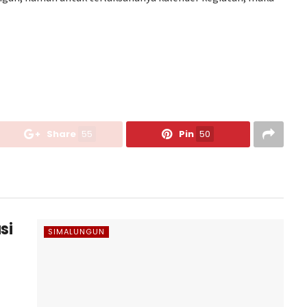
Share
55
Pin
50
si
SIMALUNGUN