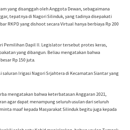
gram yang disanggah oleh Anggota Dewan, sebagaimana
, tepatnya di Nagori Silinduk, yang tadinya disepakati
mbar RKPD yang dishoot secara Virtual hanya berbiaya Rp 200
Pemilihan Dapil II. Legislator tersebut protes keras,
akatan yang dibangun. Beliau mengatakan bahwa
besar Rp 150 juta.
saluran Irigasi Nagori Srjahtera di Kecamatan Siantar yang
Purba mengatakan bahwa keterbatasan Anggaran 2021,
an agar dapat menampung seluruh usulan dari seluruh
minta maaf kepada Masyarakat Silinduk begitu juga kepada
iwakili salah satu Kabid menjelaskan, bahwa usulan Tumpak