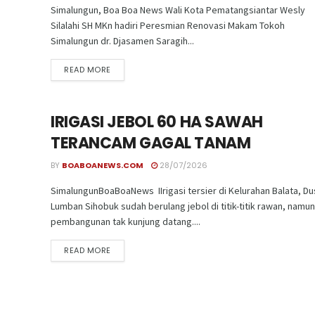
Simalungun, Boa Boa News Wali Kota Pematangsiantar Wesly
Silalahi SH MKn hadiri Peresmian Renovasi Makam Tokoh
Simalungun dr. Djasamen Saragih...
READ MORE
IRIGASI JEBOL 60 HA SAWAH
TERANCAM GAGAL TANAM
BY
BOABOANEWS.COM
28/07/2026
SimalungunBoaBoaNews IIrigasi tersier di Kelurahan Balata, D
Lumban Sihobuk sudah berulang jebol di titik-titik rawan, namun
pembangunan tak kunjung datang....
READ MORE