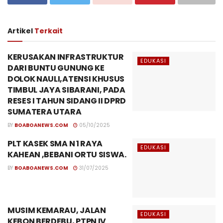
Artikel
Terkait
KERUSAKAN INFRASTRUKTUR
EDUKASI
DARI BUNTU GUNUNG KE
DOLOK NAULI,ATENSI KHUSUS
TIMBUL JAYA SIBARANI, PADA
RESES I TAHUN SIDANG II DPRD
SUMATERA UTARA
BY
BOABOANEWS.COM
05/10/2025
PLT KASEK SMA N 1 RAYA
EDUKASI
KAHEAN ,BEBANI ORTU SISWA.
BY
BOABOANEWS.COM
31/07/2025
MUSIM KEMARAU, JALAN
EDUKASI
KEBON BERDEBU, PTPN IV