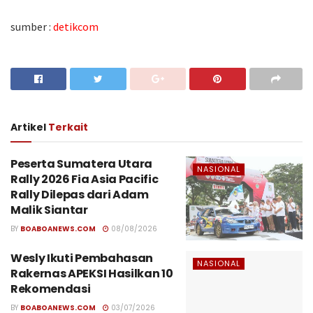
sumber :
detikcom
Artikel
Terkait
Peserta Sumatera Utara
NASIONAL
Rally 2026 Fia Asia Pacific
Rally Dilepas dari Adam
Malik Siantar
BY
BOABOANEWS.COM
08/08/2026
Wesly Ikuti Pembahasan
NASIONAL
Rakernas APEKSI Hasilkan 10
Rekomendasi
BY
BOABOANEWS.COM
03/07/2026