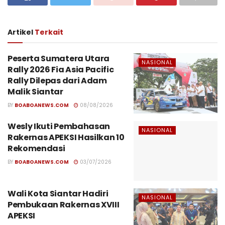
Artikel
Terkait
Peserta Sumatera Utara
NASIONAL
Rally 2026 Fia Asia Pacific
Rally Dilepas dari Adam
Malik Siantar
BY
BOABOANEWS.COM
08/08/2026
Wesly Ikuti Pembahasan
NASIONAL
Rakernas APEKSI Hasilkan 10
Rekomendasi
BY
BOABOANEWS.COM
03/07/2026
Wali Kota Siantar Hadiri
NASIONAL
Pembukaan Rakernas XVIII
APEKSI