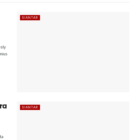
SIANTAR
sly
onius
ra
SIANTAR
ta