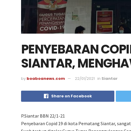
PENYEBARAN COPID
SIANTAR, MENGHA
by
boaboanews.com
22/01/2021
in
Siantar
Share on Facebook
P.Siantar BBN 22/1-21
Penyebaran Copid 19 di kota Pematang Siantar, sangat
Swab test yg digelar Gugus Tugas Penanggulangan Copid