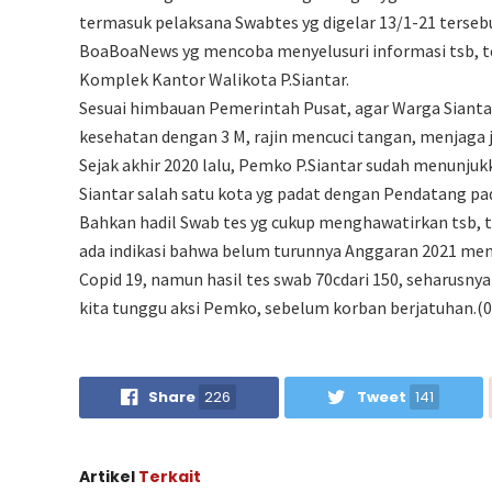
termasuk pelaksana Swabtes yg digelar 13/1-21 terseb
BoaBoaNews yg mencoba menyelusuri informasi tsb, t
Komplek Kantor Walikota P.Siantar.
Sesuai himbauan Pemerintah Pusat, agar Warga Siant
kesehatan dengan 3 M, rajin mencuci tangan, menjaga 
Sejak akhir 2020 lalu, Pemko P.Siantar sudah menunjuk
Siantar salah satu kota yg padat dengan Pendatang pad
Bahkan hadil Swab tes yg cukup menghawatirkan tsb, t
ada indikasi bahwa belum turunnya Anggaran 2021 me
Copid 19, namun hasil tes swab 70cdari 150, seharusn
kita tunggu aksi Pemko, sebelum korban berjatuhan.(0
Share
226
Tweet
141
Artikel
Terkait