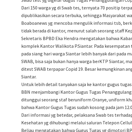
Dari 150 warga yg di Swab tes, ternyata 70 positip ter
dipublikasikan secara terbuka, sehingga Masyarakat wa
Boaboanews yg mencoba mengulik informasi tsb, berk
tidak berada di kantor, menurut salah seorang staff Ke
Sekretaris BPBD Eka Hendra mengatakan bahwa Kaban D
komplek Kantor Walikota P.Siantar. Pada kesempatan
pada siang hari warga Siantar lebih banyak dari pada m
SWAB, bisa saja bukan hanya warga berKTP Siantar, maka
ditest SWAB terpapar Copid 19. Besar kemungkinan ang
Siantar.
Untuk lebih detail tanyakan saja ke kantor gugus tuga
BBN menjambangi Kantor Gugus Tugas Penanggulangan 
ditunggui seorang staf beruniform Oranye, uniform k
bahwa Kantor Gugus Tugas sudah kosong pada jam 12.00,
Dari informasi yg betedar, pelaksana Swab tes terhad
Kesehatan yg dihubungi melalui saluran Telepon Cell
Beliau mengatakan bahwa Gugus Tugas yg dimotori BPB