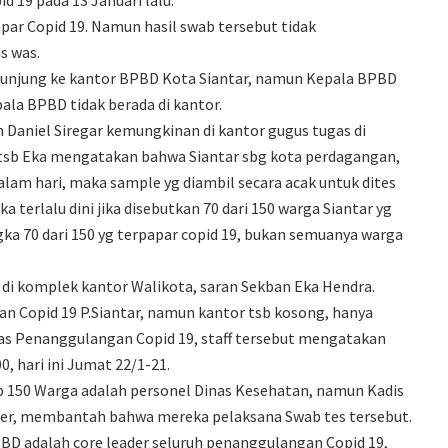
papar Copid 19. Namun hasil swab tersebut tidak
s was.
unjung ke kantor BPBD Kota Siantar, namun Kepala BPBD
pala BPBD tidak berada di kantor.
aniel Siregar kemungkinan di kantor gugus tugas di
 tsb Eka mengatakan bahwa Siantar sbg kota perdagangan,
alam hari, maka sample yg diambil secara acak untuk dites
 terlalu dini jika disebutkan 70 dari 150 warga Siantar yg
ka 70 dari 150 yg terpapar copid 19, bukan semuanya warga
s di komplek kantor Walikota, saran Sekban Eka Hendra.
Copid 19 P.Siantar, namun kantor tsb kosong, hanya
has Penanggulangan Copid 19, staff tersebut mengatakan
 hari ini Jumat 22/1-21.
ap 150 Warga adalah personel Dinas Kesehatan, namun Kadis
uler, membantah bahwa mereka pelaksana Swab tes tersebut.
D adalah core leader seluruh penanggulangan Copid 19,