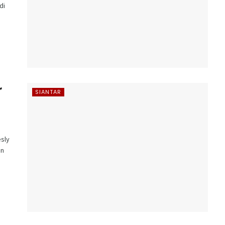
di
r
SIANTAR
sly
an