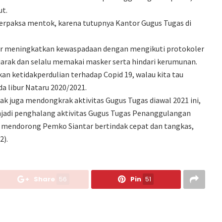
ut.
erpaksa mentok, karena tutupnya Kantor Gugus Tugas di
ar meningkatkan kewaspadaan dengan mengikuti protokoler
jarak dan selalu memakai masker serta hindari kerumunan.
kan ketidakperdulian terhadap Copid 19, walau kita tau
a libur Nataru 2020/2021.
ak juga mendongkrak aktivitas Gugus Tugas diawal 2021 ini,
njadi penghalang aktivitas Gugus Tugas Penanggulangan
ya mendorong Pemko Siantar bertindak cepat dan tangkas,
2).
Share
56
Pin
51