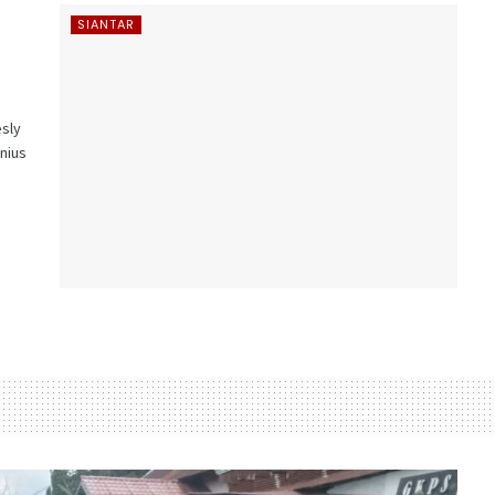
SIANTAR
sly
onius