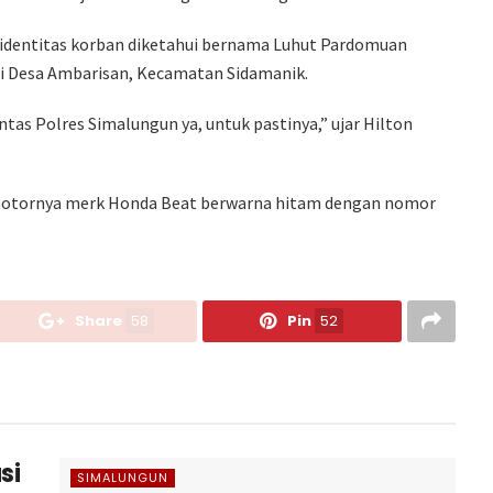
identitas korban diketahui bernama Luhut Pardomuan
li Desa Ambarisan, Kecamatan Sidamanik.
tas Polres Simalungun ya, untuk pastinya,” ujar Hilton
 motornya merk Honda Beat berwarna hitam dengan nomor
Share
58
Pin
52
si
SIMALUNGUN