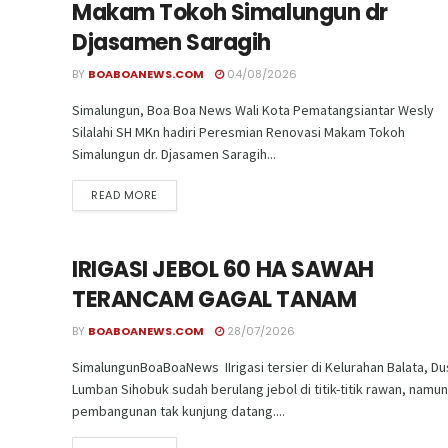
Makam Tokoh Simalungun dr
Djasamen Saragih
BY
BOABOANEWS.COM
04/08/2026
Simalungun, Boa Boa News Wali Kota Pematangsiantar Wesly
Silalahi SH MKn hadiri Peresmian Renovasi Makam Tokoh
Simalungun dr. Djasamen Saragih...
READ MORE
IRIGASI JEBOL 60 HA SAWAH
TERANCAM GAGAL TANAM
BY
BOABOANEWS.COM
28/07/2026
SimalungunBoaBoaNews IIrigasi tersier di Kelurahan Balata, D
Lumban Sihobuk sudah berulang jebol di titik-titik rawan, namun
pembangunan tak kunjung datang....