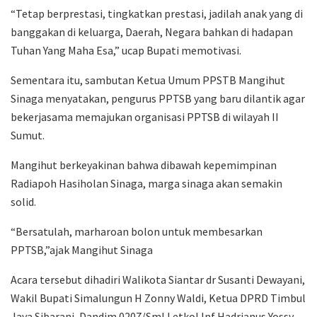
“Tetap berprestasi, tingkatkan prestasi, jadilah anak yang di
banggakan di keluarga, Daerah, Negara bahkan di hadapan
Tuhan Yang Maha Esa,” ucap Bupati memotivasi.
Sementara itu, sambutan Ketua Umum PPSTB Mangihut
Sinaga menyatakan, pengurus PPTSB yang baru dilantik agar
bekerjasama memajukan organisasi PPTSB di wilayah II
Sumut.
Mangihut berkeyakinan bahwa dibawah kepemimpinan
Radiapoh Hasiholan Sinaga, marga sinaga akan semakin
solid.
“Bersatulah, marharoan bolon untuk membesarkan
PPTSB,”ajak Mangihut Sinaga
Acara tersebut dihadiri Walikota Siantar dr Susanti Dewayani,
Wakil Bupati Simalungun H Zonny Waldi, Ketua DPRD Timbul
Jaya Sibarani, Dandim 0207/Sml Letkol Inf Hadrianus Yossy,