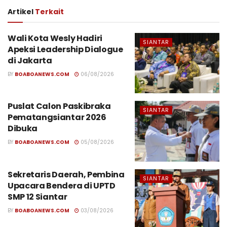
Artikel
Terkait
Wali Kota Wesly Hadiri
SIANTAR
Apeksi Leadership Dialogue
di Jakarta
BY
BOABOANEWS.COM
06/08/2026
Puslat Calon Paskibraka
SIANTAR
Pematangsiantar 2026
Dibuka
BY
BOABOANEWS.COM
05/08/2026
Sekretaris Daerah, Pembina
SIANTAR
Upacara Bendera di UPTD
SMP 12 Siantar
BY
BOABOANEWS.COM
03/08/2026