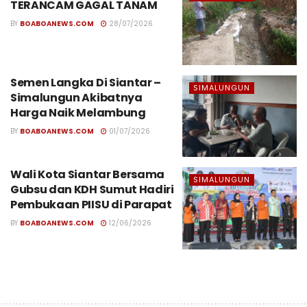
TERANCAM GAGAL TANAM
BY
BOABOANEWS.COM
28/07/2026
Semen Langka Di Siantar –
SIMALUNGUN
Simalungun Akibatnya
Harga Naik Melambung
BY
BOABOANEWS.COM
01/07/2026
Wali Kota Siantar Bersama
SIMALUNGUN
Gubsu dan KDH Sumut Hadiri
Pembukaan PIISU di Parapat
BY
BOABOANEWS.COM
12/06/2026