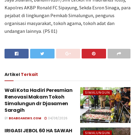
Kapolres AKBP Ronald FC Sipayung, Sekda Esron Sinaga, para
pejabat di lingkungan Pemkab Simalungun, pengurus
organisasi masyarakat, tokoh agama, tokoh adat dan
undangan lainnya. (PS 01)
Artikel
Terkait
Wali Kota Hadiri Peresmian
SIMALUNGUN
Renovasi Makam Tokoh
Simalungun dr Djasamen
Saragih
BY
BOABOANEWS.COM
04/08/2026
IRIGASI JEBOL 60 HA SAWAH
SIMALUNGUN