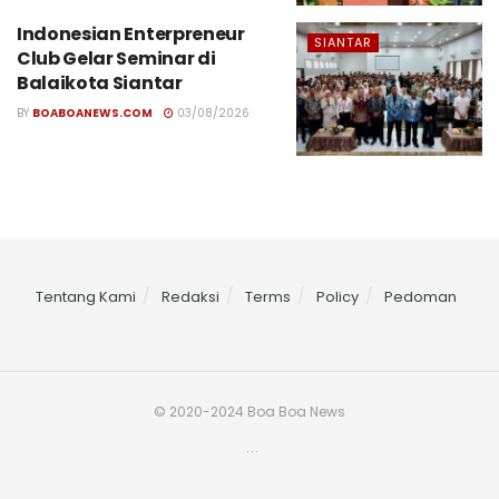
Indonesian Enterpreneur
SIANTAR
Club Gelar Seminar di
Balaikota Siantar
BY
BOABOANEWS.COM
03/08/2026
Tentang Kami
Redaksi
Terms
Policy
Pedoman
© 2020-2024 Boa Boa News