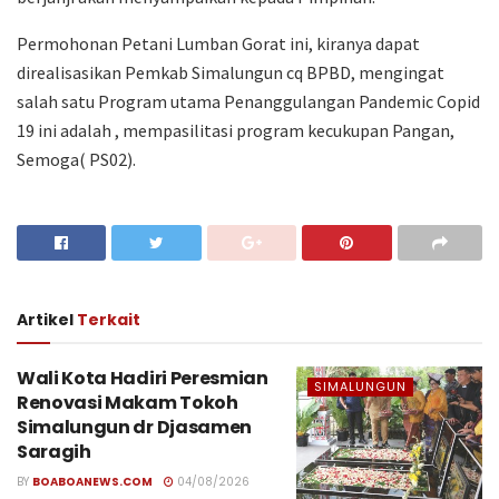
Permohonan Petani Lumban Gorat ini, kiranya dapat
direalisasikan Pemkab Simalungun cq BPBD, mengingat
salah satu Program utama Penanggulangan Pandemic Copid
19 ini adalah , mempasilitasi program kecukupan Pangan,
Semoga( PS02).
Artikel
Terkait
Wali Kota Hadiri Peresmian
SIMALUNGUN
Renovasi Makam Tokoh
Simalungun dr Djasamen
Saragih
BY
BOABOANEWS.COM
04/08/2026