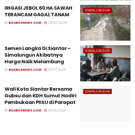
IRIGASI JEBOL 60 HA SAWAH
SIMALUNGUN
TERANCAM GAGAL TANAM
BY
BOABOANEWS.COM
28/07/2026
Semen Langka Di Siantar –
SIMALUNGUN
Simalungun Akibatnya
Harga Naik Melambung
BY
BOABOANEWS.COM
01/07/2026
Wali Kota Siantar Bersama
SIMALUNGUN
Gubsu dan KDH Sumut Hadiri
Pembukaan PIISU di Parapat
BY
BOABOANEWS.COM
12/06/2026