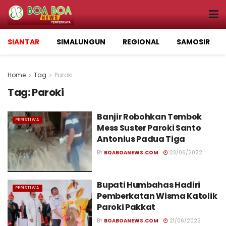
SIANTAR
SIMALUNGUN
REGIONAL
SAMOSIR
Home
Tag
Paroki
Tag:
Paroki
Banjir Robohkan Tembok
PERISTIWA
Mess Suster Paroki Santo
Antonius Padua Tiga
BY
BOABOANEWS.COM
23/06/2022
Bupati Humbahas Hadiri
PERISTIWA
Pemberkatan Wisma Katolik
Paroki Pakkat
BY
BOABOANEWS.COM
21/06/2022