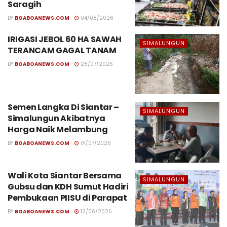
Saragih
BY
BOABOANEWS.COM
04/08/2026
IRIGASI JEBOL 60 HA SAWAH
SIMALUNGUN
TERANCAM GAGAL TANAM
BY
BOABOANEWS.COM
28/07/2026
Semen Langka Di Siantar –
SIMALUNGUN
Simalungun Akibatnya
Harga Naik Melambung
BY
BOABOANEWS.COM
01/07/2026
Wali Kota Siantar Bersama
SIMALUNGUN
Gubsu dan KDH Sumut Hadiri
Pembukaan PIISU di Parapat
BY
BOABOANEWS.COM
12/06/2026