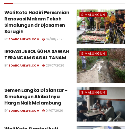
Wali Kota Hadiri Peresmian
SIMALUNGUN
Renovasi Makam Tokoh
Simalungun dr Djasamen
Saragih
BY
BOABOANEWS.COM
04/08/2026
IRIGASI JEBOL 60 HA SAWAH
SIMALUNGUN
TERANCAM GAGAL TANAM
BY
BOABOANEWS.COM
28/07/2026
Semen Langka Di Siantar –
SIMALUNGUN
Simalungun Akibatnya
Harga Naik Melambung
BY
BOABOANEWS.COM
01/07/2026
Wali Kota Siantar Ikuti