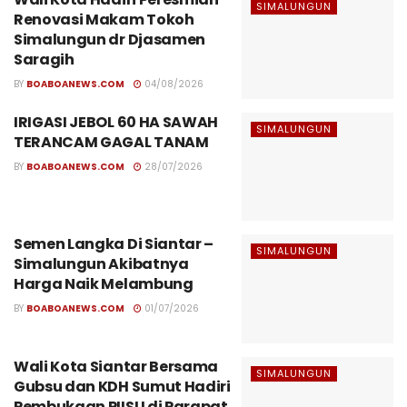
SIMALUNGUN
Renovasi Makam Tokoh
Simalungun dr Djasamen
Saragih
BY
BOABOANEWS.COM
04/08/2026
IRIGASI JEBOL 60 HA SAWAH
SIMALUNGUN
TERANCAM GAGAL TANAM
BY
BOABOANEWS.COM
28/07/2026
Semen Langka Di Siantar –
SIMALUNGUN
Simalungun Akibatnya
Harga Naik Melambung
BY
BOABOANEWS.COM
01/07/2026
Wali Kota Siantar Bersama
SIMALUNGUN
Gubsu dan KDH Sumut Hadiri
Pembukaan PIISU di Parapat