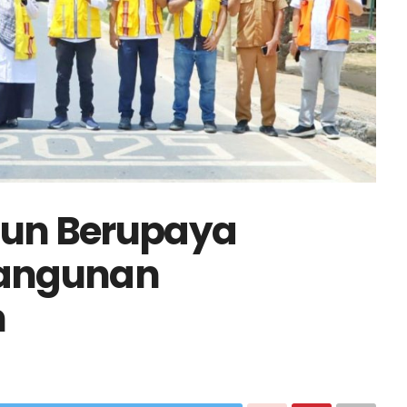
un Berupaya
angunan
n