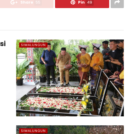
Share
55
Pin
49
si
SIMALUNGUN
SIMALUNGUN