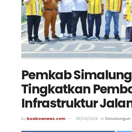
Pemkab Simalung
Tingkatkan Pemb
Infrastruktur Jala
by
boaboanews.com
28/04/2026
in
Simalungun