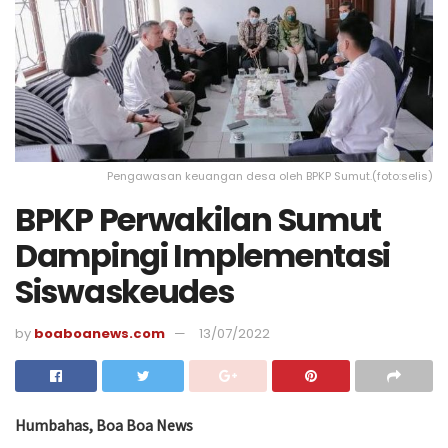
Pengawasan keuangan desa oleh BPKP Sumut.(foto:selis)
BPKP Perwakilan Sumut
Dampingi Implementasi
Siswaskeudes
by
boaboanews.com
13/07/2022
Humbahas, Boa Boa News