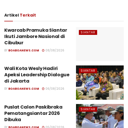
Penulis : PS 01
Artikel
Terkait
Kwarcab Pramuka Siantar
SIANTAR
Ikuti Jambore Nasional di
Cibubur
BY
BOABOANEWS.COM
08/08/2026
Wali Kota Wesly Hadiri
SIANTAR
Apeksi Leadership Dialogue
di Jakarta
BY
BOABOANEWS.COM
06/08/2026