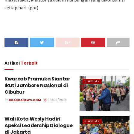
setiap hari. (gar)
Artikel
Terkait
Kwarcab Pramuka Siantar
SIANTAR
Ikuti Jambore Nasional di
Cibubur
BY
BOABOANEWS.COM
08/08/2026
Wali Kota Wesly Hadiri
SIANTAR
Apeksi Leadership Dialogue
di Jakarta