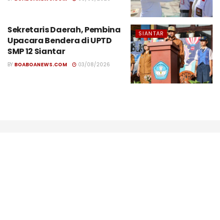
Puslat Calon Paskibraka
SIANTAR
Pematangsiantar 2026
Dibuka
BY
BOABOANEWS.COM
05/08/2026
Sekretaris Daerah, Pembina
SIANTAR
Upacara Bendera di UPTD
SMP 12 Siantar
BY
BOABOANEWS.COM
03/08/2026
Tentang Kami
Redaksi
Terms
Policy
Pedoman